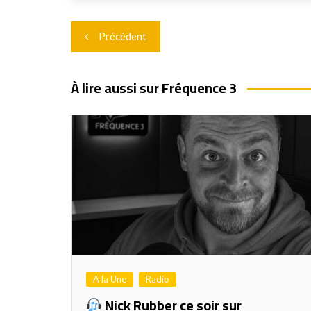
Navigation
Précédent
de
l’article
À lire aussi sur Fréquence 3
A la Une
Radio
Nick Rubber ce soir sur