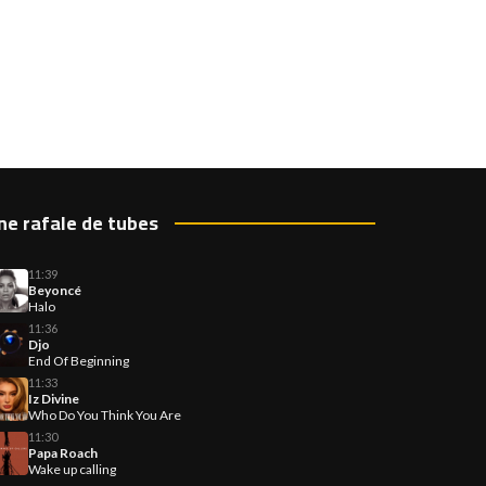
ne rafale de tubes
11:39
Beyoncé
Halo
11:36
Djo
End Of Beginning
11:33
Iz Divine
Who Do You Think You Are
11:30
Papa Roach
Wake up calling