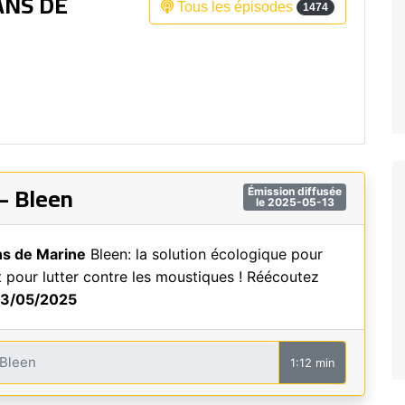
ANS DE
Tous les épisodes
1474
Fréquence 3 Urban
Fréquence 3 World
– Bleen
Émission diffusée
le 2025-05-13
ns de Marine
Bleen: la solution écologique pour
et pour lutter contre les moustiques ! Réécoutez
13/05/2025
1:12 min