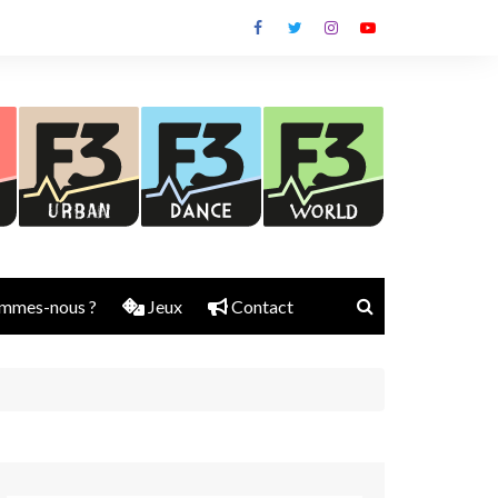
mmes-nous ?
Jeux
Contact
Nick Rubber
Jerry Aura
Sylvain Diems