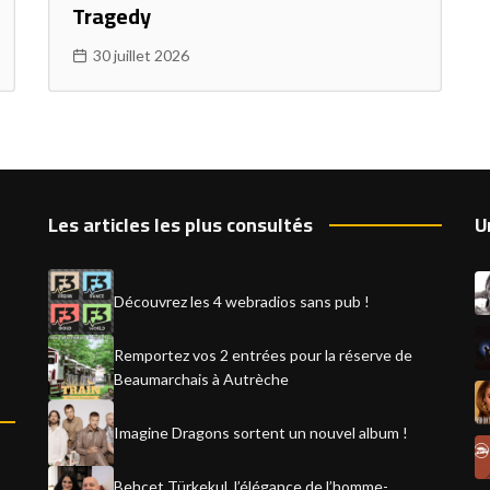
Tragedy
30 juillet 2026
Les articles les plus consultés
U
Découvrez les 4 webradios sans pub !
Remportez vos 2 entrées pour la réserve de
Beaumarchais à Autrèche
Imagine Dragons sortent un nouvel album !
Behçet Türkekul, l’élégance de l’homme-