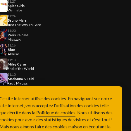
11:27
Spice Girls
Wannabe
11:24
Bruno Mars
Just The Way You Are
11:20
Paris Paloma
Miyazaki
11:16
Blue
All Rise
11:13
Miley Cyrus
End of the World
11:10
Madonna & Feid
Read My Lips
Ce site Internet utilise des cookies. En naviguant sur notre
site Internet, vous acceptez l'utilisation des cookies telle
que décrite dans la
Politique de cookies
. Nous utilisons des
cookies pour avoir des statistiques de visites et c'est tout !
Mais nous aimons faire des cookies maison en écoutant la