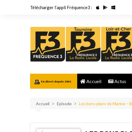
Aller
Télécharger l’appli Fréquence3 :
au
contenu
Accueil
Actus
Accueil
Episode
Les bons plans de Marine – 