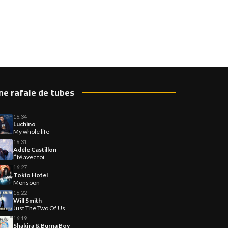
ne rafale de tubes
16:34
Luchino
My whole life
16:31
Adèle Castillon
Été avec toi
16:27
Tokio Hotel
Monsoon
16:22
Will Smith
Just The Two Of Us
16:19
Shakira & Burna Boy