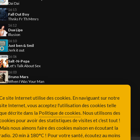
Dai Dai
16:15
Fall Out Boy
Thnks Fr Th Mmrs
16:12
Dua Lipa
Illusion
16:10
Just ben & Smil
Jerk it out
16:06
Salt-N-Pepa
Let's Talk About Sex
16:03
Bruno Mars
When I Was Your Man
Ce site Internet utilise des cookies. En naviguant sur notre
site Internet, vous acceptez l'utilisation des cookies telle
que décrite dans la
Politique de cookies
. Nous utilisons des
cookies pour avoir des statistiques de visites et c'est tout !
Mais nous aimons faire des cookies maison en écoutant la
radio. 20 min à 180°C ! Pour votre santé, écoutez au moins