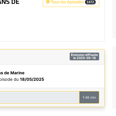
ANS DE
Tous les épisodes
1472
Fréquence 3 Urban
Fréquence 3 World
Émission diffusée
le 2025-05-18
ns de Marine
épisode du
18/05/2025
1:46 min