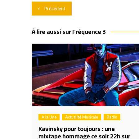
Navigation
Précédent
de
l’article
À lire aussi sur Fréquence 3
A la Une
Actualité Musicale
Radio
Kavinsky pour toujours : une
mixtape hommage ce soir 22h sur