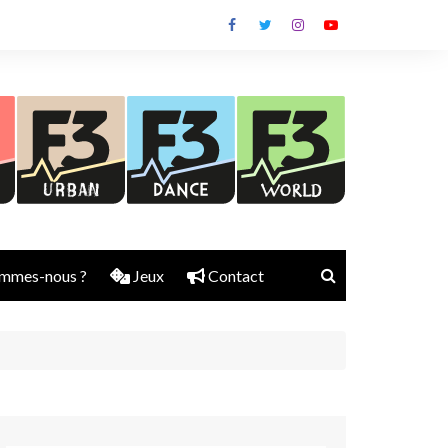
mmes-nous ?
Jeux
Contact
Nick Rubber
Jerry Aura
Sylvain Diems