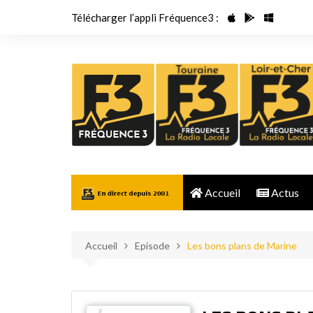
Aller
Télécharger l’appli Fréquence3 :
au
contenu
Accueil
Actus
Accueil
Episode
Les bons plans de Marine