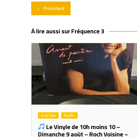
Navigation
Précédent
de
l’article
À lire aussi sur Fréquence 3
A la Une
Radio
Le Vinyle de 10h moins 10 –
Dimanche 9 août – Roch Voisine –