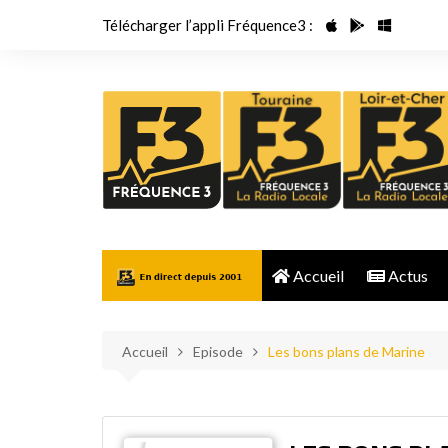
Aller
Télécharger l’appli Fréquence3 :
au
contenu
Accueil
Actus
Accueil
Episode
Les bons plans de Marine