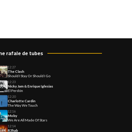
ne rafale de tubes
12:27
The Clash
Should I Stay Or Should I Go
12:23
Nicky Jam & Enrique Iglesias
El Perdón
12:20
Charlotte Cardin
The Way We Touch
12:16
Moby
We Are All Made Of Stars
12:14
R3hab