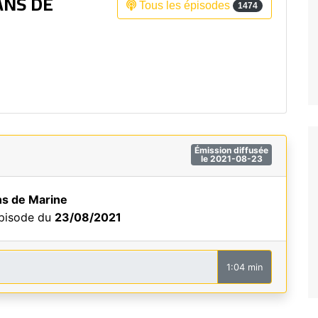
ANS DE
Tous les épisodes
1474
Fréquence 3 Urban
Fréquence 3 World
Émission diffusée
le 2021-08-23
ns de Marine
épisode du
23/08/2021
1:04 min