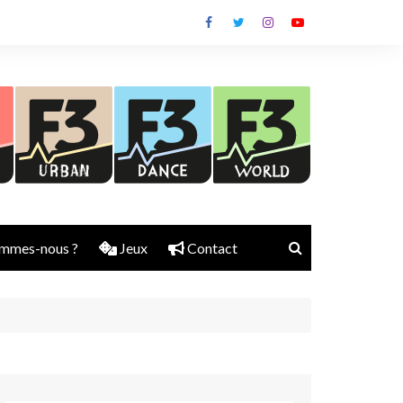
mmes-nous ?
Jeux
Contact
Nick Rubber
Jerry Aura
Sylvain Diems