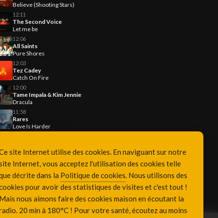
Believe (Shooting Stars)
12:11
The Second Voice
Let me be
12:06
All Saints
Pure Shores
12:03
Tez Cadey
Catch On Fire
12:00
Tame Impala & Kim Jennie
Dracula
11:58
Rares
Love Is Harder
Ce site Internet utilise des cookies. En naviguant sur notre
site Internet, vous acceptez l'utilisation des cookies telle
que décrite dans la
Politique de cookies
. Nous utilisons des
cookies pour avoir des statistiques de visites et c'est tout !
Mais nous aimons faire des cookies maison en écoutant la
radio. 20 min à 180°C ! Pour votre santé, écoutez au moins