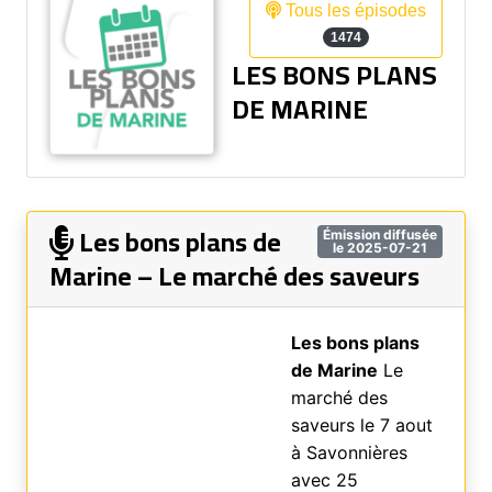
Tous les épisodes
1474
LES BONS PLANS
DE MARINE
Les bons plans de
Émission diffusée
le 2025-07-21
Marine – Le marché des saveurs
Les bons plans
de Marine
Le
marché des
saveurs le 7 aout
à Savonnières
avec 25