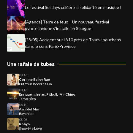
Le festival Solidays célèbre la solidarité en musique !
[Agenda] Terre de feux – Un nouveau festival
pyrotechnique s'installe en Sologne
[28/05] Accident sur l'A10 près de Tours : bouchons
dans le sens Paris-Province
Une rafale de tubes
08:16
Corinne Bailey Rae
Put Your Records On
08:13
Enrique Iglesias, Pitbull, IAmChino
Tamo Bien
08:10
Avril del Mar
Bayahibe
08:06
Robyn
Show Me Love