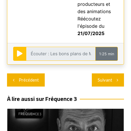
producteurs et
des animations
Réécoutez
l'épisode du
21/07/2025
1:25 min
Navigation
Précédent
Suivant
de
l’article
À lire aussi sur Fréquence 3