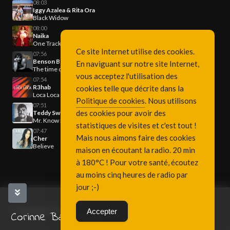
08:03
Iggy Azalea & Rita Ora
Black Widow
08:00
Naika
One Track Mind
Ce site Internet utilise des cookies.
07:56
Benson Boone
En naviguant sur notre site Internet,
The time of my life
vous acceptez l'utilisation des
07:54
R3hab
cookies telle que décrite dans la
Loca Loca
Politique de cookies
. Nous utilisons
07:51
des cookies pour avoir des
Teddy Swims
Mr. Know It All
statistiques de visites et c'est tout !
07:47
Mais nous aimons faire des cookies
Cher
Believe
maison en écoutant la radio. 20 min
à 180°C ! Pour votre santé, écoutez
au moins cinq heures de radio par
jour ;-)
Copyright Fréquence 3, since 2001
Accepter
Corinne Bailey Rae