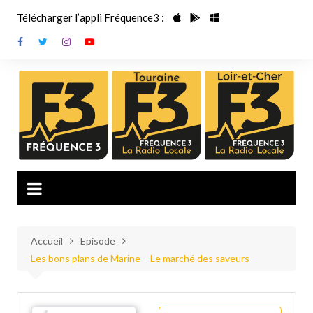
Aller
Télécharger l’appli Fréquence3 :
au
contenu
Accueil
Episode
Les bons plans de Marine – Le marché des saveurs