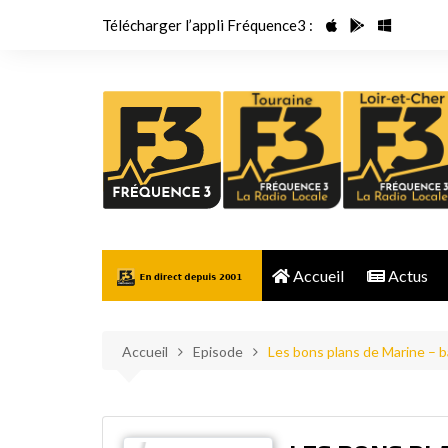
Aller
Télécharger l’appli Fréquence3 :
au
contenu
Accueil
Actus
Accueil
Episode
Les bons plans de Marine – b