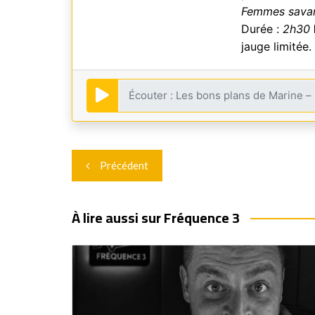
Femmes sava
Durée :
2h30
jauge limitée
Navigation
Précédent
de
l’article
À lire aussi sur Fréquence 3