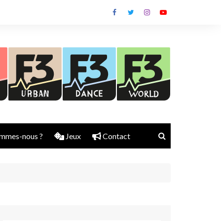
mmes-nous ?
Jeux
Contact
Nick Rubber
Jerry Aura
Sylvain Diems