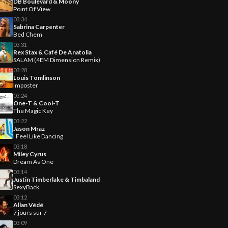
DB Boulevard & Moony
Point Of View
03:34
Sabrina Carpenter
Bed Chem
03:31
Rex Stax & Café De Anatolia
SALAM (4EM Dimension Remix)
03:28
Louis Tomlinson
Imposter
03:24
One-T & Cool-T
The Magic Key
03:22
Jason Mraz
I Feel Like Dancing
03:18
Miley Cyrus
Dream As One
03:14
Justin Timberlake & Timbaland
SexyBack
03:12
Allan Védé
7 jours sur 7
03:09