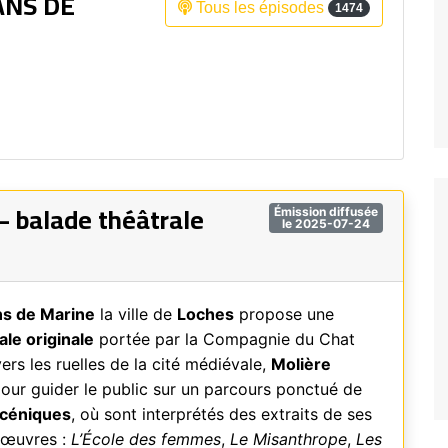
ANS DE
Tous les épisodes
1474
Fréquence 3 Urban
Fréquence 3 World
– balade théâtrale
Émission diffusée
le 2025-07-24
ns de Marine
la ville de
Loches
propose une
ale originale
portée par la Compagnie du Chat
ers les ruelles de la cité médiévale,
Molière
our guider le public sur un parcours ponctué de
scéniques
, où sont interprétés des extraits de ses
 œuvres :
L’École des femmes
,
Le Misanthrope
,
Les