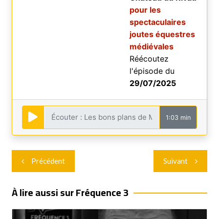
pour les
spectaculaires
joutes équestres
médiévales
Réécoutez
l'épisode du
29/07/2025
1:03 min
Navigation
Précédent
Suivant
de
l’article
À lire aussi sur Fréquence 3