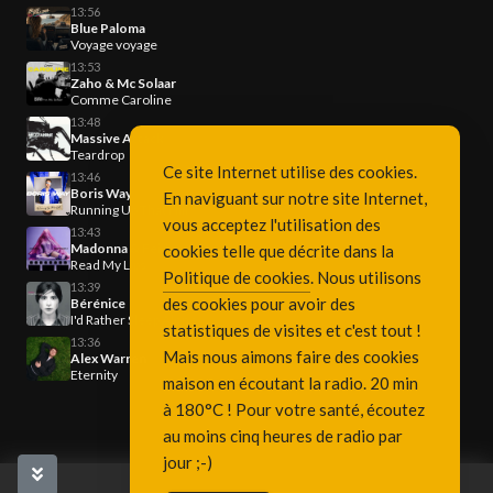
13:56
Blue Paloma
Voyage voyage
13:53
Zaho & Mc Solaar
Comme Caroline
13:48
Massive Attack
Teardrop
Ce site Internet utilise des cookies.
13:46
Boris Way
En naviguant sur notre site Internet,
Running Up That Hill
vous acceptez l'utilisation des
13:43
Madonna & Feid
cookies telle que décrite dans la
Read My Lips
Politique de cookies
. Nous utilisons
13:39
des cookies pour avoir des
Bérénice
I'd Rather Sleep Alone
statistiques de visites et c'est tout !
13:36
Mais nous aimons faire des cookies
Alex Warren
Eternity
maison en écoutant la radio. 20 min
à 180°C ! Pour votre santé, écoutez
au moins cinq heures de radio par
jour ;-)