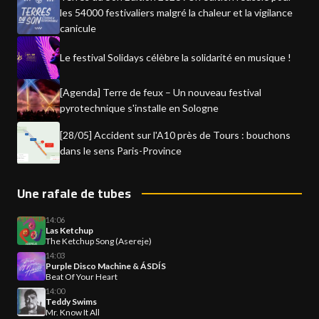
les 54000 festivaliers malgré la chaleur et la vigilance
canicule
Le festival Solidays célèbre la solidarité en musique !
[Agenda] Terre de feux – Un nouveau festival
pyrotechnique s'installe en Sologne
[28/05] Accident sur l'A10 près de Tours : bouchons
dans le sens Paris-Province
Une rafale de tubes
14:06
Las Ketchup
The Ketchup Song (Asereje)
14:03
Purple Disco Machine & ÁSDÍS
Beat Of Your Heart
14:00
Teddy Swims
Mr. Know It All