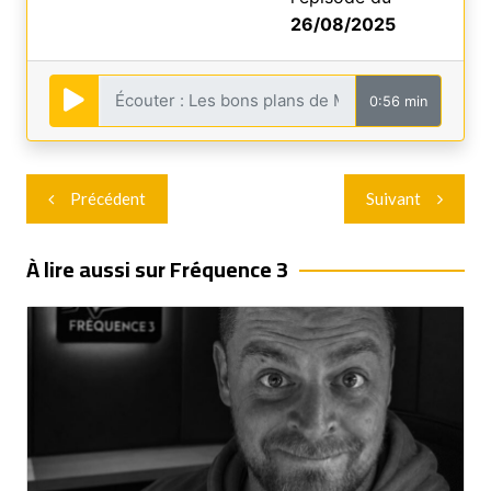
26/08/2025
0:56 min
Navigation
Précédent
Suivant
de
l’article
À lire aussi sur Fréquence 3