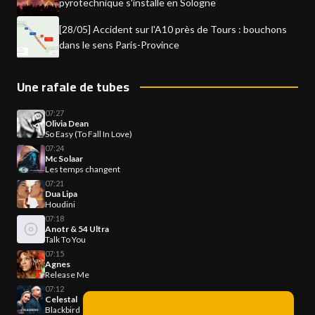
pyrotechnique s'installe en Sologne
[28/05] Accident sur l'A10 près de Tours : bouchons
dans le sens Paris-Province
Une rafale de tubes
07:27
Olivia Dean
So Easy (To Fall In Love)
07:24
Mc Solaar
Les temps changent
07:21
Dua Lipa
Houdini
07:18
Anotr & 54 Ultra
Talk To You
07:15
Agnes
Release Me
07:12
Celestal
Blackbird