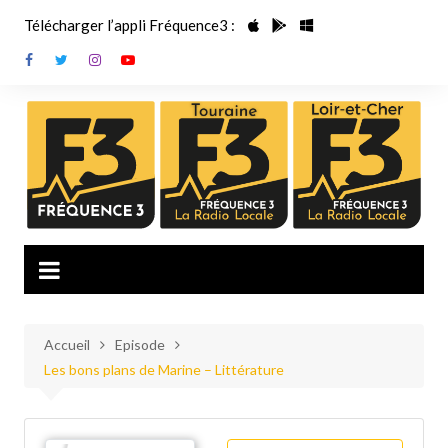
Aller
Télécharger l’appli Fréquence3 :
au
contenu
Accueil
Episode
Les bons plans de Marine – Littérature