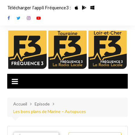
Aller
Télécharger l’appli Fréquence3 :
au
contenu
Accueil
Episode
Les bons plans de Marine – Autopuces