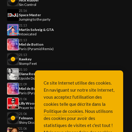
Nick Rubber
Sin Control
21:16
Space Master
Jumping to the party
21:13
Martin Solveig & GTA
Intoxicated
21:13
Miel de Botton
Paris (Pyramid Remix)
21:13
Rawkey
Stomp Feet
21:10
Diana Ross
Upside Down
Ce site Internet utilise des cookies.
21:09
Miel de Botton
En naviguant sur notre site Internet,
Paris (Pyramid Remix)
vous acceptez l'utilisation des
21:06
Lilly Wood & The Prick
cookies telle que décrite dans la
Prayer In C (Robin Schulz Remix)
Politique de cookies
. Nous utilisons
21:06
des cookies pour avoir des
Felmann
Shiny Disco Balls
statistiques de visites et c'est tout !
21:06