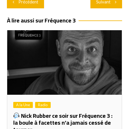
Précédent
Suivant
de
l’article
À lire aussi sur Fréquence 3
A la Une
Radio
Nick Rubber ce soir sur Fréquence 3 :
la boule à facettes n’a jamais cessé de