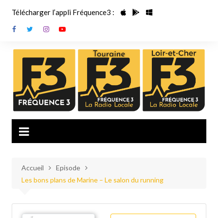
Aller
Télécharger l’appli Fréquence3 :
au
contenu
Accueil
Episode
Les bons plans de Marine – Le salon du running