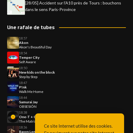
[28/05] Accident sur l'A10 près de Tours : bouchons
dans le sens Paris-Province
Une rafale de tubes
18:57
Akon
Akon's Beautiful Day
18:54
Temper City
Self Aware
18:50
New kids on the block
Step by Step
18:47
P!nk
Walk Me Home
18:44
Samurai Jay
OBSESIÓN
18:38
One-T + Cool-T + Rob-D
The Matrix Key
Ce site Internet utilise des cookies.
18:36
Ravyn Lenae