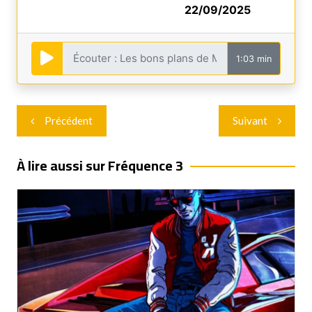
22/09/2025
1:03 min
Navigation
Précédent
Suivant
de
l’article
À lire aussi sur Fréquence 3