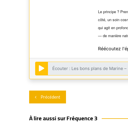
Le principe ? Pre
côté, un soin cos
qui agit en profon
— de manière natur
Réécoutez l'
Navigation
Précédent
de
l’article
À lire aussi sur Fréquence 3