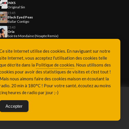
INXS
Original Sin
15:45
Black Eyed Peas
Bailar Contigo
15:43
Oria
Soirée Mondaine (Noapte Remix)
Ce site Internet utilise des cookies. En naviguant sur notre
site Internet, vous acceptez l'utilisation des cookies telle
que décrite dans la
Politique de cookies
. Nous utilisons des
cookies pour avoir des statistiques de visites et c'est tout !
Mais nous aimons faire des cookies maison en écoutant la
radio. 20 min à 180°C ! Pour votre santé, écoutez au moins
cinq heures de radio par jour ;-)
Accepter