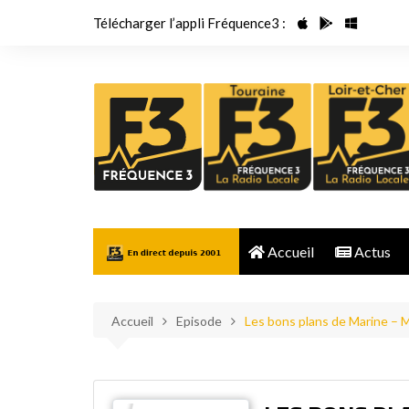
Aller
Télécharger l’appli Fréquence3 :
au
contenu
Accueil
Actus
Accueil
Episode
Les bons plans de Marine –