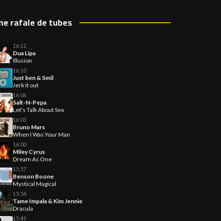
ne rafale de tubes
16:12
Dua Lipa
Illusion
16:10
Just ben & Smil
Jerk it out
16:06
Salt-N-Pepa
Let's Talk About Sex
16:03
Bruno Mars
When I Was Your Man
16:00
Miley Cyrus
Dream As One
15:57
Benson Boone
Mystical Magical
15:54
Tame Impala & Kim Jennie
Dracula
15:49