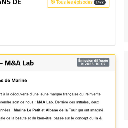
ANS DE
Tous les épisodes
1472
Fréquence 3 Urban
Fréquence 3 World
 – M&A Lab
Émission diffusée
le 2025-10-07
ns de Marine
rt à la découverte d’une jeune marque française qui réinvente
prendre soin de nous :
M&A Lab
. Derrière ces initiales, deux
onnées :
Marine Le Petit
et
Albane de la Tour
qui ont imaginé
ale de la beauté et du bien-être, basée sur le concept du
In &