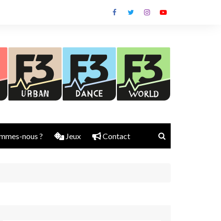
mmes-nous ?
Jeux
Contact
Nick Rubber
Jerry Aura
Sylvain Diems