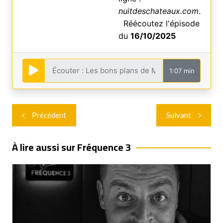
nuitdeschateaux.com
.
Réécoutez l'épisode
du
16/10/2025
1:07 min
Navigation
Précédent
Suivant
de
l’article
À lire aussi sur Fréquence 3