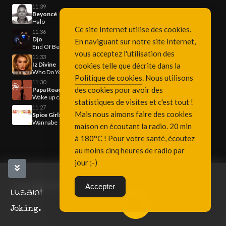
11:39
Beyoncé
Halo
Ce site Internet utilise des cookies.
11:36
Djo
En naviguant sur notre site Internet,
End Of Beginning
vous acceptez l'utilisation des
11:33
Iz Divine
cookies telle que décrite dans la
Who Do You Think You Are
Politique de cookies
. Nous utilisons
11:30
des cookies pour avoir des
Papa Roach
Wake up calling
statistiques de visites et c'est tout !
11:27
Mais nous aimons faire des cookies
Spice Girls
Wannabe
maison en écoutant la radio. 20 min
à 180°C ! Pour votre santé, écoutez
au moins cinq heures de radio par
jour ;-)
Copyright Fréquence 3, since 2001
Accepter
Lusaint
Joking.