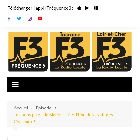
Aller
Télécharger l’appli Fréquence3 :
au
contenu
Accueil
Episode
Les bons plans de Marine – 7ᵉ édition de la Nuit des
Châteaux !