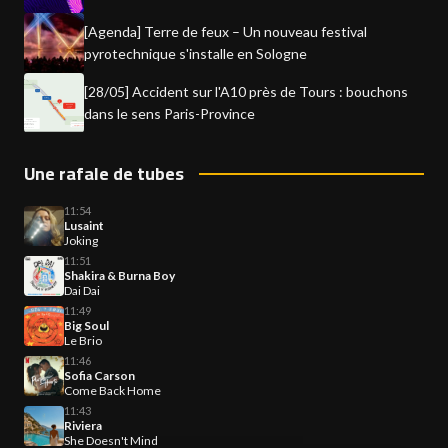
[Agenda] Terre de feux – Un nouveau festival
pyrotechnique s'installe en Sologne
[28/05] Accident sur l'A10 près de Tours : bouchons
dans le sens Paris-Province
Une rafale de tubes
11:54
Lusaint
Joking
11:51
Shakira & Burna Boy
Dai Dai
11:49
Big Soul
Le Brio
11:46
Sofia Carson
Come Back Home
11:43
Riviera
She Doesn't Mind