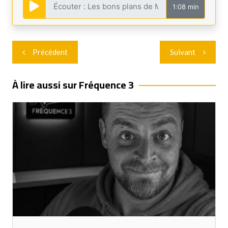
1:08 min
Navigation
Précédent
Suivant
de
l’article
À lire aussi sur Fréquence 3