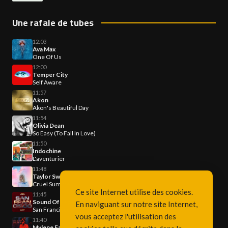
Une rafale de tubes
12:03
Ava Max
One Of Us
12:00
Temper City
Self Aware
11:57
Akon
Akon's Beautiful Day
11:54
Olivia Dean
So Easy (To Fall In Love)
11:50
Indochine
L'aventurier
11:48
Taylor Swift
Cruel Summer
Ce site Internet utilise des cookies.
11:45
Sound Of Legend
En naviguant sur notre site Internet,
San Francisco
vous acceptez l'utilisation des
11:40
Mylene Farmer