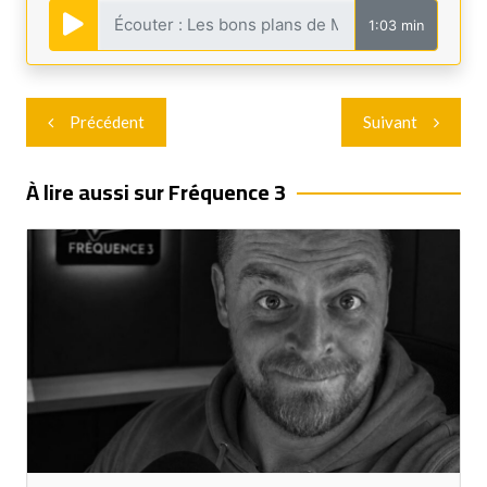
1:03 min
Navigation
Précédent
Suivant
de
l’article
À lire aussi sur Fréquence 3