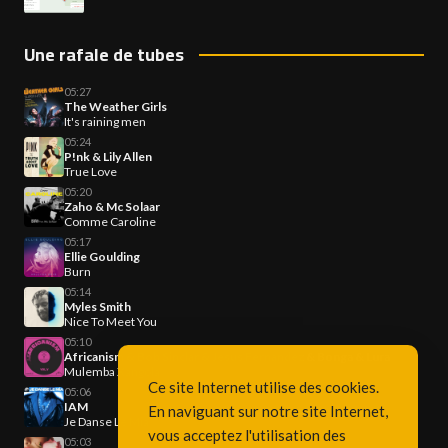
Une rafale de tubes
05:27
The Weather Girls
It's raining men
05:24
P!nk & Lily Allen
True Love
05:20
Zaho & Mc Solaar
Comme Caroline
05:17
Ellie Goulding
Burn
05:14
Myles Smith
Nice To Meet You
05:10
Africanism & Bob Sinclar & Jesus Fernandez & Bonga & Lura
Mulemba Xangola
Ce site Internet utilise des cookies.
05:06
IAM
En naviguant sur notre site Internet,
Je Danse Le Mia
vous acceptez l'utilisation des
05:03