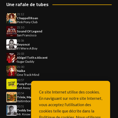
Une rafale de tubes
21:12
Chappell Roan
Pink Pony Club
21:10
Sound Of Legend
San Francisco
21:06
Beyoncé
If I Were A Boy
21:03
Abigel Toth x Akcent
Sugar Daddy
21:00
Naika
One Track Mind
20:57
Pony Pony Run Run
Get Away
Ce site Internet utilise des cookies.
20:54
Trinix, Mariana Froes
En naviguant sur notre site Internet,
Vaitimbora
vous acceptez l'utilisation des
20:51
Teddy Swims
cookies telle que décrite dans la
Mr. Know It All
Politique de cookies
. Nous utilisons