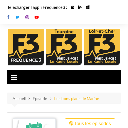
Aller
Télécharger l’appli Fréquence3 :
au
contenu
Accueil
Episode
Les bons plans de Marine
Tous les épisodes