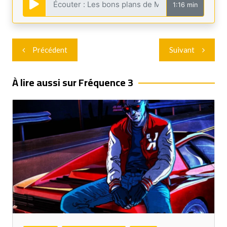
1:16 min
Navigation
Précédent
Suivant
de
l’article
À lire aussi sur Fréquence 3