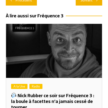
Précédent
Suivant
de
l’article
À lire aussi sur Fréquence 3
A la Une
Radio
Nick Rubber ce soir sur Fréquence 3 :
la boule à facettes n’a jamais cessé de
tourner