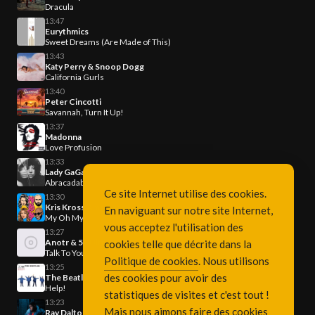
Dracula
13:47
Eurythmics
Sweet Dreams (Are Made of This)
13:43
Katy Perry & Snoop Dogg
California Gurls
13:40
Peter Cincotti
Savannah, Turn It Up!
13:37
Madonna
Love Profusion
13:33
Lady GaGa
Abracadabra
Ce site Internet utilise des cookies.
13:30
Kris Kross Amsterdam & Luisa Sonza & Willy William
En naviguant sur notre site Internet,
My Oh My
vous acceptez l'utilisation des
13:27
Anotr & 54 Ultra
cookies telle que décrite dans la
Talk To You
Politique de cookies
. Nous utilisons
13:25
des cookies pour avoir des
The Beatles
Help!
statistiques de visites et c'est tout !
13:23
Mais nous aimons faire des cookies
Ray Dalton