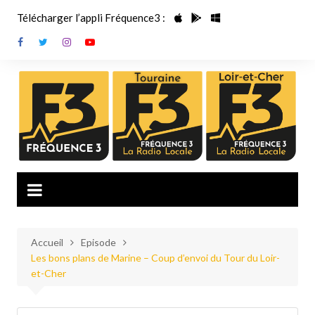
Aller
Télécharger l’appli Fréquence3 :
au
contenu
Accueil
Episode
Les bons plans de Marine – Coup d’envoi du Tour du Loir-
et-Cher