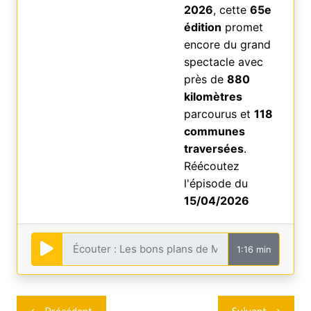
2026
, cette
65e
édition
promet
encore du grand
spectacle avec
près de
880
kilomètres
parcourus et
118
communes
traversées
.
Réécoutez
l'épisode du
15/04/2026
1:16 min
Navigation