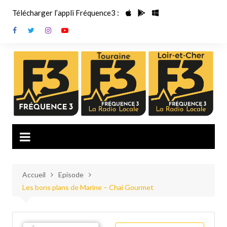
Aller
Télécharger l’appli Fréquence3 :
au
contenu
Accueil
Episode
Les bons plans de Marine – Chai Gourmet