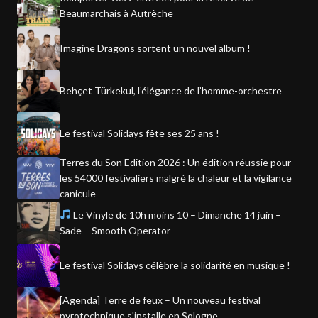
Beaumarchais à Autrèche
Imagine Dragons sortent un nouvel album !
Behçet Türkekul, l’élégance de l’homme-orchestre
Le festival Solidays fête ses 25 ans !
Terres du Son Edition 2026 : Un édition réussie pour
les 54000 festivaliers malgré la chaleur et la vigilance
canicule
Le Vinyle de 10h moins 10 – Dimanche 14 juin –
Sade – Smooth Operator
Le festival Solidays célèbre la solidarité en musique !
[Agenda] Terre de feux – Un nouveau festival
pyrotechnique s'installe en Sologne