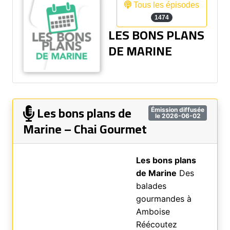
Tous les épisodes
1474
LES BONS PLANS
DE MARINE
Les bons plans de
Émission diffusée
le 2026-06-02
Marine – Chai Gourmet
Les bons plans
de Marine
Des
balades
gourmandes à
Amboise
Réécoutez