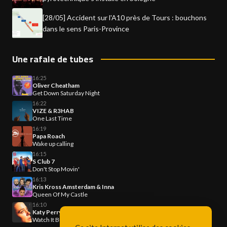
[28/05] Accident sur l'A10 près de Tours : bouchons
dans le sens Paris-Province
Une rafale de tubes
16:25
Oliver Cheatham
Get Down Saturday Night
16:22
VIZE & R3HAB
One Last Time
16:19
Papa Roach
Wake up calling
16:15
S Club 7
Don't Stop Movin'
16:13
Kris Kross Amsterdam & Inna
Queen Of My Castle
16:10
Katy Perry
Watch It Burn