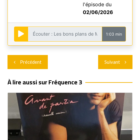
l'épisode du
02/06/2026
1:03 min
Navigation
Précédent
Suivant
de
l’article
À lire aussi sur Fréquence 3