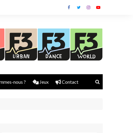
mmes-nous ?
Jeux
Contact
Nick Rubber
Jerry Aura
Sylvain Diems