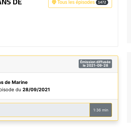
ANS DE
Tous les épisodes
1472
Fréquence 3 Urban
Fréquence 3 World
Émission diffusée
le 2021-09-28
ns de Marine
épisode du
28/09/2021
1:36 min