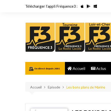
Aller
Télécharger l’appli Fréquence3 :
au
contenu
Accueil
Actus
Accueil
Episode
Les bons plans de Marine