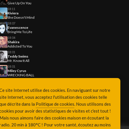
Give Up On You
18:11
Riviera
She Doesn't Mind
18:07
Evanescence
Bring Me To Life
18:04
Shakira
Addicted To You
18:01
Teddy Swims
Mr. Know It All
18:01
Miley Cyrus
WRECKING BALL
Ce site Internet utilise des cookies. En naviguant sur notre
site Internet, vous acceptez l'utilisation des cookies telle
que décrite dans la
Politique de cookies
. Nous utilisons des
cookies pour avoir des statistiques de visites et c'est tout !
Mais nous aimons faire des cookies maison en écoutant la
radio. 20 min à 180°C ! Pour votre santé, écoutez au moins