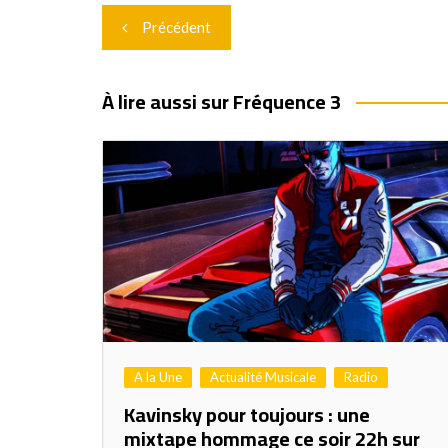
Navigation
Précédent
de
l’article
À lire aussi sur Fréquence 3
A la Une
Actualité Musicale
Radio
Kavinsky pour toujours : une
mixtape hommage ce soir 22h sur