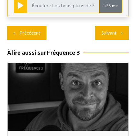
1:25 min
Navigation
Précédent
Suivant
de
l’article
À lire aussi sur Fréquence 3