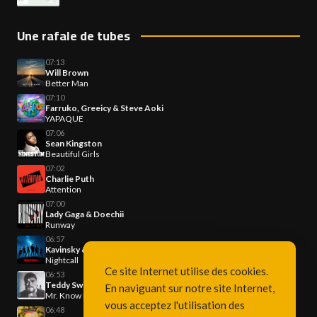
Une rafale de tubes
07:13
Will Brown
Better Man
07:10
Farruko, Greeicy & Steve Aoki
YAPAQUE
07:06
Sean Kingston
Beautiful Girls
07:02
Charlie Puth
Attention
07:00
Lady Gaga & Doechii
Runway
06:57
Kavinsky & Angèle & Phoenix
Nightcall
Ce site Internet utilise des cookies.
06:53
Teddy Swims
En naviguant sur notre site Internet,
Mr. Know It All
vous acceptez l'utilisation des
06:48