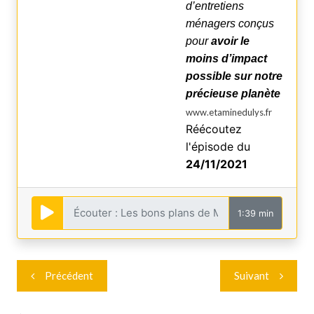
d’entretiens
ménagers conçus
pour
avoir le
moins d’impact
possible sur notre
précieuse planète
www.etaminedulys.fr
Réécoutez
l'épisode du
24/11/2021
1:39 min
Navigation
Précédent
Suivant
de
l’article