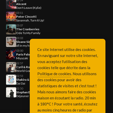
03:14
Akcent
Don't Leave (Kylie)
03:11
Peter Cincotti
Savannah, Turn It Up!
03:07
The Cranberries
Ode To My Family
03:03
Sloane Simon & Reggi Condos
all in my head
Ce site Internet utilise des cookies.
03:00
Paris Paloma
En naviguant sur notre site Internet,
Miyazaki
vous acceptez l'utilisation des
02:57
Cyril & Robin Schulz & Sam Martin
cookies telle que décrite dans la
World Gone Wild
Politique de cookies
. Nous utilisons
02:53
des cookies pour avoir des
Shakira & Burna Boy
Dai Dai
statistiques de visites et c'est tout !
02:50
Mais nous aimons faire des cookies
Stephan Eicher
Déjeuner en paix
maison en écoutant la radio. 20 min
à 180°C ! Pour votre santé, écoutez
au moins cinq heures de radio par