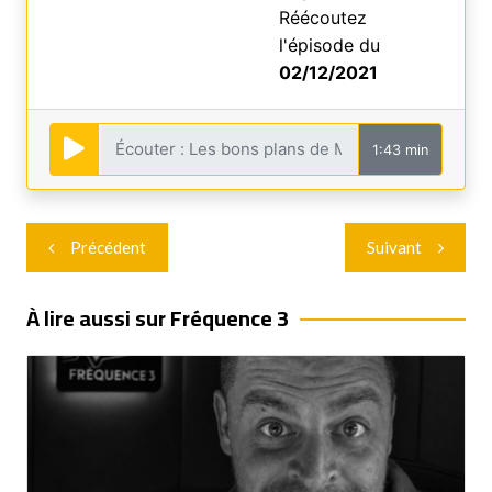
Réécoutez
l'épisode du
02/12/2021
1:43 min
Navigation
Précédent
Suivant
de
l’article
À lire aussi sur Fréquence 3