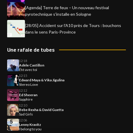
[Agenda] Terre de feux – Un nouveau festival
pyrotechnique s'installe en Sologne
[28/05] Accident sur l'A10 près de Tours : bouchons
dans le sens Paris-Province
Une rafale de tubes
12:18
Adèle Castillon
Été avec toi
12:15
Edward Maya & Vika Jigulina
Stereo Love
12:12
Ed Sheeran
Sapphire
12:10
Bebe Rexha & David Guetta
Sad Girls
12:06
Lenny Kravitz
I belong to you