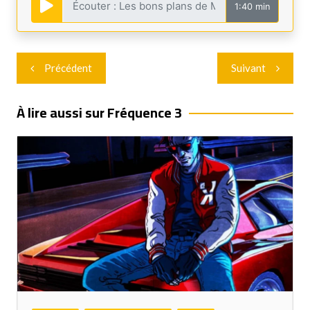
1:40 min
Navigation
Précédent
Suivant
de
l’article
À lire aussi sur Fréquence 3