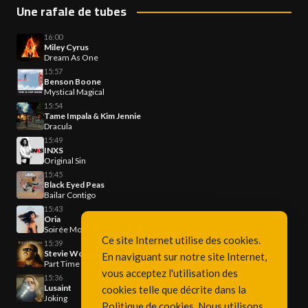
Une rafale de tubes
16:00
Miley Cyrus
Dream As One
15:57
Benson Boone
Mystical Magical
15:54
Tame Impala & Kim Jennie
Dracula
15:49
INXS
Original Sin
15:45
Black Eyed Peas
Bailar Contigo
15:43
Oria
Soirée Mondaine (Noapte Remix)
Ce site Internet utilise des cookies.
15:39
Stevie Wonder
En naviguant sur notre site Internet,
Part Time Lover
vous acceptez l'utilisation des
15:36
Lusaint
cookies telle que décrite dans la
Joking
Politique de cookies
. Nous utilisons