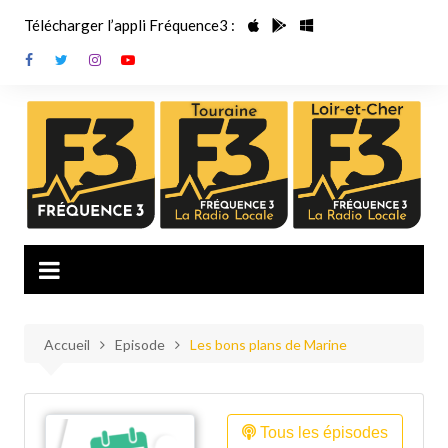
Aller
Télécharger l’appli Fréquence3 :
au
contenu
Accueil
Episode
Les bons plans de Marine
Tous les épisodes