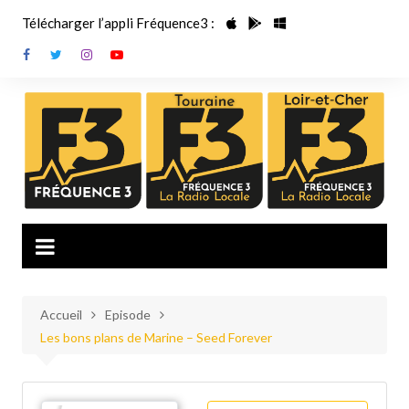
Aller
Télécharger l’appli Fréquence3 :
au
contenu
Accueil
Episode
Les bons plans de Marine – Seed Forever