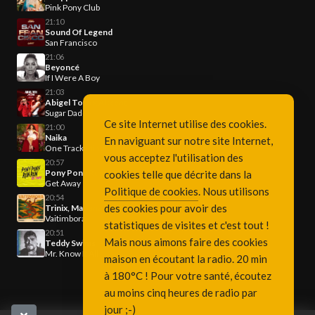
Pink Pony Club
21:10
Sound Of Legend
San Francisco
21:06
Beyoncé
If I Were A Boy
21:03
Abigel Toth x Akcent
Sugar Daddy
Ce site Internet utilise des cookies.
21:00
Naika
En naviguant sur notre site Internet,
One Track Mind
vous acceptez l'utilisation des
20:57
Pony Pony Run Run
cookies telle que décrite dans la
Get Away
Politique de cookies
. Nous utilisons
20:54
des cookies pour avoir des
Trinix, Mariana Froes
Vaitimbora
statistiques de visites et c'est tout !
20:51
Mais nous aimons faire des cookies
Teddy Swims
Mr. Know It All
maison en écoutant la radio. 20 min
à 180°C ! Pour votre santé, écoutez
au moins cinq heures de radio par
jour ;-)