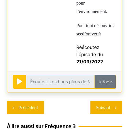
pour
l’environnement.
Pour tout découvrir :
seedforever.fr
Réécoutez
l'épisode du
21/03/2022
1:15 min
Navigation
Précédent
Suivant
de
l’article
À lire aussi sur Fréquence 3