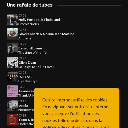
Une rafale de tubes
03:36
Nelly Furtado & Timbaland
Promiscuous
03:33
Glockenbach & Norma Jean Martine
Anthem
03:29
Benson Boone
The time of my life
03:27
Olivia Dean
So Easy (To Fall In Love)
03:23
*NSYNC
Bye Bye Bye
03:20
Ariana Grande
Thank U, Next
Ce site Internet utilise des cookies.
03:17
sombr
En naviguant sur notre site Internet,
Homewrecker
vous acceptez l'utilisation des
03:14
Topo & Roby
cookies telle que décrite dans la
Under the Ice
Politique de cookies
. Nous utilisons