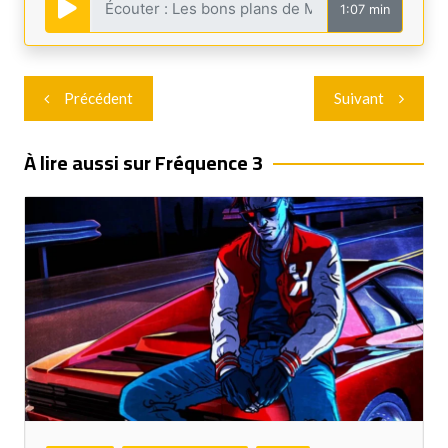
1:07 min
Navigation
Précédent
Suivant
de
l’article
À lire aussi sur Fréquence 3