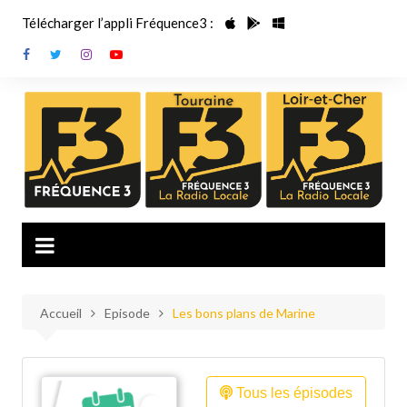
Aller
Télécharger l’appli Fréquence3 :
au
contenu
Accueil
Episode
Les bons plans de Marine
Tous les épisodes