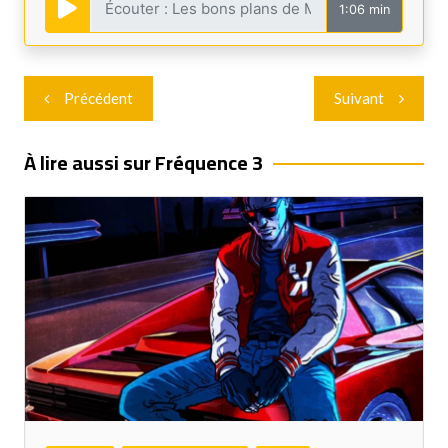
1:06 min
Navigation
Précédent
Suivant
de
l’article
À lire aussi sur Fréquence 3