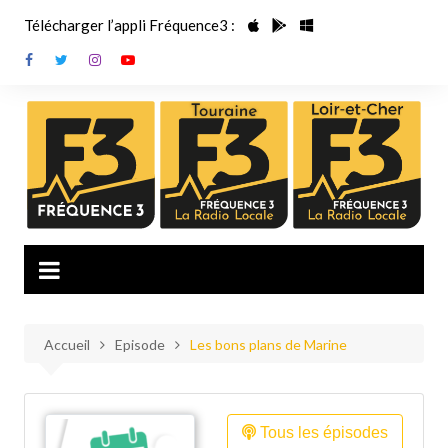
Aller
Télécharger l’appli Fréquence3 :
au
contenu
Accueil
Episode
Les bons plans de Marine
Tous les épisodes