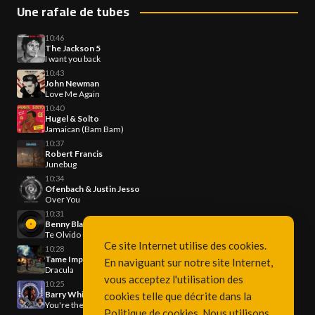
Une rafale de tubes
10:46
The Jackson 5
I want you back
10:43
John Newman
Love Me Again
10:40
Hugel & Solto
Jamaican (Bam Bam)
10:37
Robert Francis
Junebug
10:34
Ofenbach & Justin Jesso
Over You
10:31
Benny Blanco x Selena Gomez x Becky G
Te Olvido (La La)
Ce site Internet utilise des cookies.
10:28
Tame Impala & Kim Jennie
En naviguant sur notre site Internet,
Dracula
vous acceptez l'utilisation des
10:25
Barry White
cookies telle que décrite dans la
You're the first, the last, my everything
Politique de cookies
. Nous utilisons