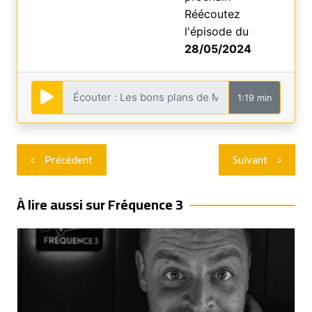
Réécoutez
l'épisode du
28/05/2024
1:19 min
Navigation
Précédent
Suivant
de
l’article
À lire aussi sur Fréquence 3