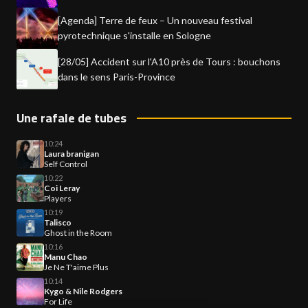
[Agenda] Terre de feux – Un nouveau festival
pyrotechnique s'installe en Sologne
[28/05] Accident sur l'A10 près de Tours : bouchons
dans le sens Paris-Province
Une rafale de tubes
10:24
Laura branigan
Self Control
10:22
Coi Leray
Players
10:19
Talisco
Ghost in the Room
10:16
Manu Chao
Je Ne T'aime Plus
10:14
Kygo & Nile Rodgers
For Life