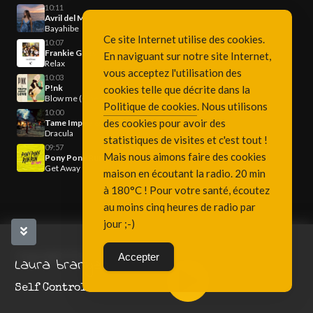
10:11
Avril del Mar
Bayahibe
Ce site Internet utilise des cookies.
10:07
Frankie Goes To Hollywood
En naviguant sur notre site Internet,
Relax
vous acceptez l'utilisation des
10:03
P!nk
cookies telle que décrite dans la
Blow me (One last kiss)
Politique de cookies
. Nous utilisons
10:00
des cookies pour avoir des
Tame Impala & Kim Jennie
Dracula
statistiques de visites et c'est tout !
09:57
Mais nous aimons faire des cookies
Pony Pony Run Run
Get Away
maison en écoutant la radio. 20 min
à 180°C ! Pour votre santé, écoutez
au moins cinq heures de radio par
jour ;-)
Copyright Fréquence 3, since 2001
Accepter
Laura branigan
Self Control.