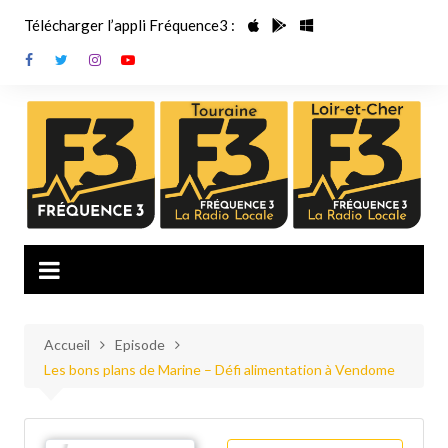
Aller
Télécharger l’appli Fréquence3 :
au
contenu
Accueil
Episode
Les bons plans de Marine – Défi alimentation à Vendome