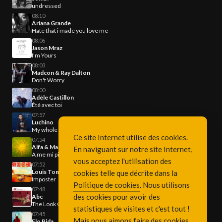
undressed
08:10
Ariana Grande
Hate that i made you love me
08:06
Jason Mraz
I'm Yours
08:03
Madcon & Ray Dalton
Don't Worry
08:00
Adèle Castillon
Été avec toi
07:57
Luchino
My whole life
Ce site Internet utilise des cookies.
07:54
Alfa & Manu Chao
En naviguant sur notre site Internet,
A me mi piace
vous acceptez l'utilisation des
07:52
Louis Tomlinson
cookies telle que décrite dans la
Imposter
Politique de cookies
. Nous utilisons
07:48
des cookies pour avoir des
Abc
The Look Of Love
statistiques de visites et c'est tout !
07:45
Mais nous aimons faire des cookies
Flo Rida