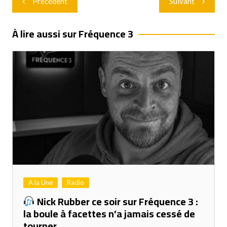
Précédent
Suivant
de
l’article
À lire aussi sur Fréquence 3
A la Une
Radio
Nick Rubber ce soir sur Fréquence 3 :
la boule à facettes n’a jamais cessé de
tourner