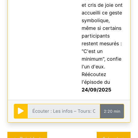
et cris de joie ont
accueilli ce geste
symbolique,
même si certains
participants
restent mesurés :
"C'est un
minimum", confie
l'un d'eux.
Réécoutez
l'épisode du
24/09/2025
2:20 min
Navigation