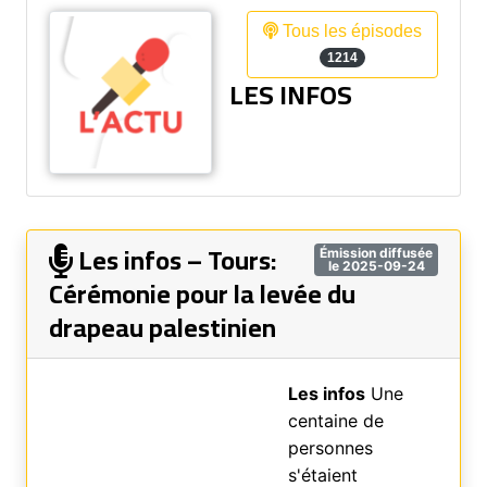
Tous les épisodes
1214
LES INFOS
Les infos – Tours:
Émission diffusée
le 2025-09-24
Cérémonie pour la levée du
drapeau palestinien
Les infos
Une
centaine de
personnes
s'étaient