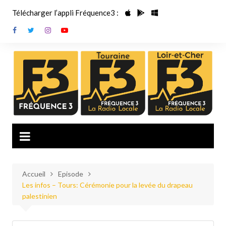
Aller
Télécharger l’appli Fréquence3 :
au
contenu
Accueil
Episode
Les infos – Tours: Cérémonie pour la levée du drapeau
palestinien