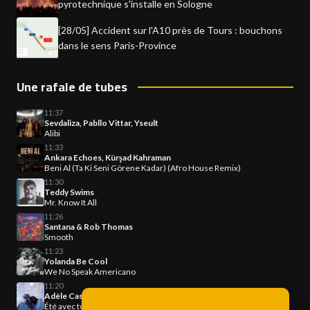
pyrotechnique s'installe en Sologne
[28/05] Accident sur l'A10 près de Tours : bouchons
dans le sens Paris-Province
Une rafale de tubes
11:37
Sevdaliza, Pabllo Vittar, Yseult
Alibi
11:33
Ankara Echoes, Kürşad Kahraman
Beni Al (Ta Ki Seni Görene Kadar) (Afro House Remix)
11:30
Teddy Swims
Mr. Know It All
11:26
Santana & Rob Thomas
Smooth
11:23
Yolanda Be Cool
We No Speak Americano
11:20
Adèle Castillon
Été avec toi