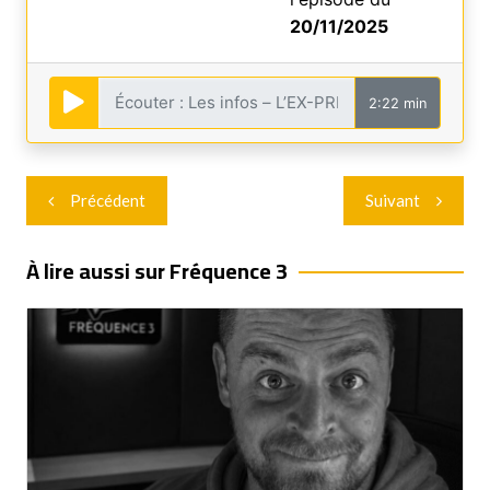
20/11/2025
2:22 min
Navigation
Précédent
Suivant
de
l’article
À lire aussi sur Fréquence 3