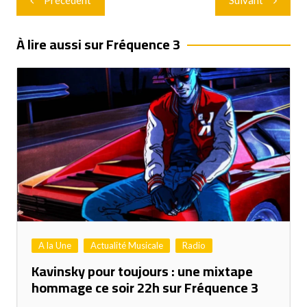
Précédent
Suivant
de
l’article
À lire aussi sur Fréquence 3
A la Une
Actualité Musicale
Radio
Kavinsky pour toujours : une mixtape
hommage ce soir 22h sur Fréquence 3