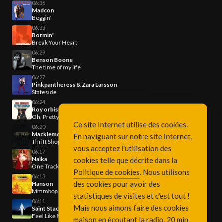
06:36
Madcon
Beggin'
06:33
Bormin'
Break Your Heart
06:29
Benson Boone
The time of my life
06:27
Pinkpantheress & Zara Larsson
Stateside
06:24
Roy orbison
Oh, Pretty Woman
Ce site Internet utilise des cookies.
06:20
Macklemore & Ryan Lewis
En naviguant sur notre site Internet,
Thrift Shop
vous acceptez l'utilisation des
06:17
Naika
cookies telle que décrite dans la
One Track Mind
Politique de cookies
. Nous utilisons
06:13
des cookies pour avoir des
Hanson
Mmmbop
statistiques de visites et c'est tout !
06:11
Mais nous aimons faire des cookies
Saint Stacy
Feel Like Myself
maison en écoutant la radio. 20 min