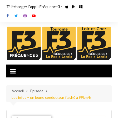
Aller
Télécharger l’appli Fréquence3 :
au
contenu
Accueil
Episode
Les infos – un jeune conducteur flashé à 99km/h