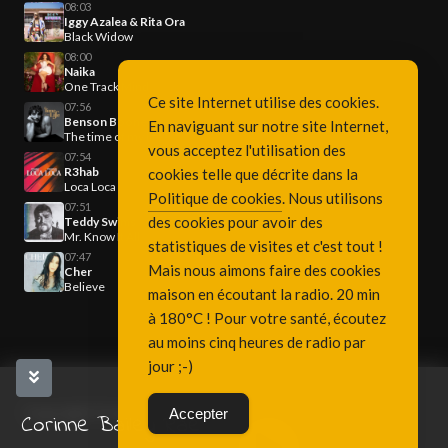
08:03
Iggy Azalea & Rita Ora
Black Widow
08:00
Naika
One Track Mind
Ce site Internet utilise des cookies.
07:56
Benson Boone
En naviguant sur notre site Internet,
The time of my life
vous acceptez l'utilisation des
07:54
R3hab
cookies telle que décrite dans la
Loca Loca
Politique de cookies
. Nous utilisons
07:51
des cookies pour avoir des
Teddy Swims
Mr. Know It All
statistiques de visites et c'est tout !
07:47
Mais nous aimons faire des cookies
Cher
Believe
maison en écoutant la radio. 20 min
à 180°C ! Pour votre santé, écoutez
au moins cinq heures de radio par
jour ;-)
Copyright Fréquence 3, since 2001
Accepter
Corinne Bailey Rae