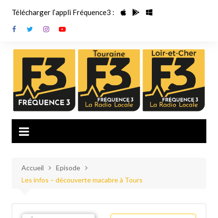
Aller
Télécharger l’appli Fréquence3 :
au
contenu
Accueil
Episode
Les infos – découverte macabre à Tours