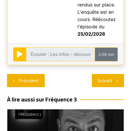
rendus sur place.
L'enquête est en
cours. Réécoutez
l'épisode du
25/02/2026
2:09 min
Navigation
Précédent
Suivant
de
l’article
À lire aussi sur Fréquence 3