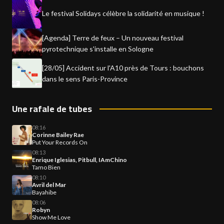
Le festival Solidays célèbre la solidarité en musique !
[Agenda] Terre de feux – Un nouveau festival
pyrotechnique s'installe en Sologne
[28/05] Accident sur l'A10 près de Tours : bouchons
dans le sens Paris-Province
Une rafale de tubes
08:16
Corinne Bailey Rae
Put Your Records On
08:13
Enrique Iglesias, Pitbull, IAmChino
Tamo Bien
08:10
Avril del Mar
Bayahibe
08:06
Robyn
Show Me Love