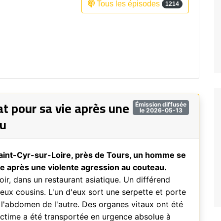
Tous les épisodes
1214
Fréquence 3 Urban
Fréquence 3 World
t pour sa vie après une
Émission diffusée
le 2026-05-13
au
aint-Cyr-sur-Loire, près de Tours, un homme se
ie après une violente agression au couteau.
soir, dans un restaurant asiatique. Un différend
deux cousins. L'un d'eux sort une serpette et porte
l'abdomen de l'autre. Des organes vitaux ont été
ictime a été transportée en urgence absolue à