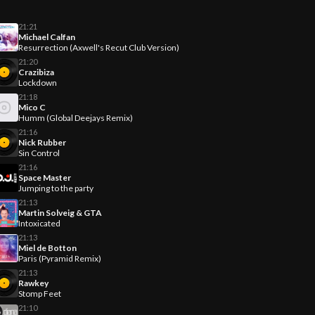
21:21
Michael Calfan
Resurrection (Axwell's Recut Club Version)
21:20
Crazibiza
Lockdown
21:18
Mico C
Humm (Global Deejays Remix)
21:16
Nick Rubber
Sin Control
21:16
Space Master
Jumping to the party
21:13
Martin Solveig & GTA
Intoxicated
21:13
Miel de Botton
Paris (Pyramid Remix)
21:13
Rawkey
Stomp Feet
21:10