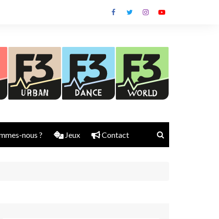
mmes-nous ?
Jeux
Contact
Nick Rubber
Jerry Aura
Sylvain Diems