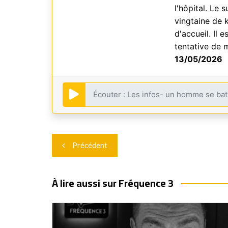
l'hôpital. Le 
vingtaine de k
d'accueil. Il
tentative de 
13/05/2026
Navigation
Précédent
de
l’article
À lire aussi sur Fréquence 3