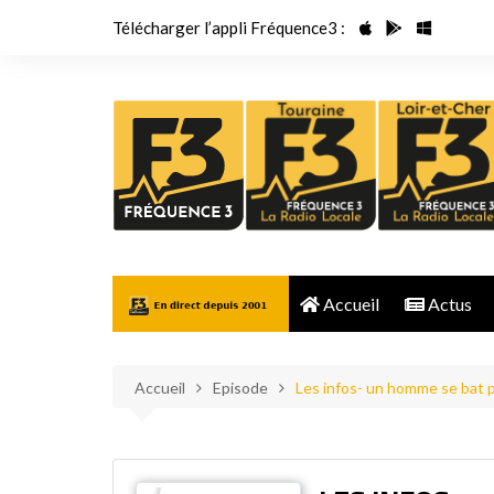
Aller
Télécharger l’appli Fréquence3 :
au
contenu
Accueil
Actus
Accueil
Episode
Les infos- un homme se bat p