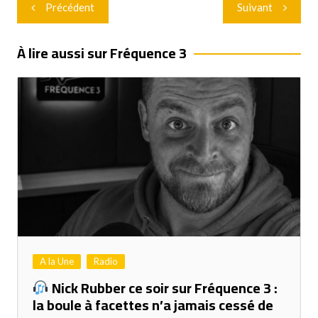
Navigation
Précédent
Suivant
de
l’article
À lire aussi sur Fréquence 3
A la Une
Radio
Nick Rubber ce soir sur Fréquence 3 :
la boule à facettes n’a jamais cessé de