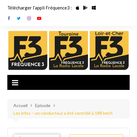
Aller
Télécharger l’appli Fréquence3 :
au
contenu
Accueil
Episode
Les infos – un conducteur a été contrôlé à 188 km/h