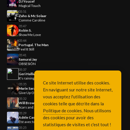
DJ Youcef
Magical Touch
05:51
Zaho & Mc Solaar
Comme Caroline
05:47
Robin S.
Show Me Love
05:44
Portugal. The Man
Feel It Still
05:41
Samurai Jay
OBSESIÓN
05:37
Geri Halliwell
It's raining men
Ce site Internet utilise des cookies.
05:35
Marie Sarah
En naviguant sur notre site Internet,
Give Up On You
vous acceptez l'utilisation des
05:32
Will Brown
cookies telle que décrite dans la
Scars and glory
Politique de cookies
. Nous utilisons
05:29
des cookies pour avoir des
Adèle Castillon
Été avec toi
statistiques de visites et c'est tout !
05:25