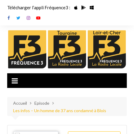
Aller
Télécharger l’appli Fréquence3 :
au
contenu
Accueil
Episode
Les infos – Un homme de 37 ans condamné à Blois