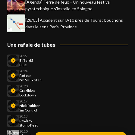
[Agenda] Terre de feux – Un nouveau festival
pyrotechnique s'installe en Sologne
[28/05] Accident sur l'A10 près de Tours : bouchons
dans le sens Paris-Province
Une rafale de tubes
20:27
Eiffel 65
Blue
20:24
Rotear
I'm So Excited
20:20
Crazibiza
Lockdown
20:17
Nick Rubber
Sin Control
20:13
Rawkey
Stomp Feet
20:10