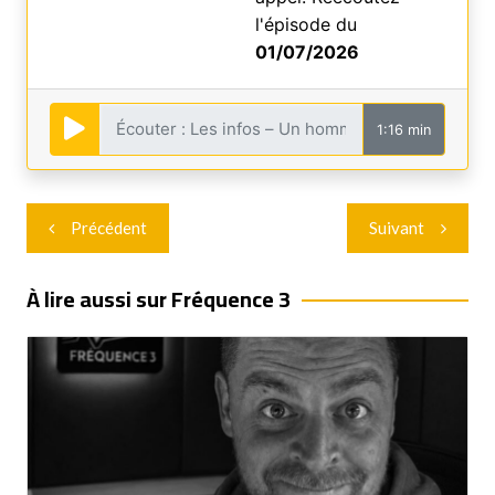
l'épisode du
01/07/2026
1:16 min
Navigation
Précédent
Suivant
de
l’article
À lire aussi sur Fréquence 3