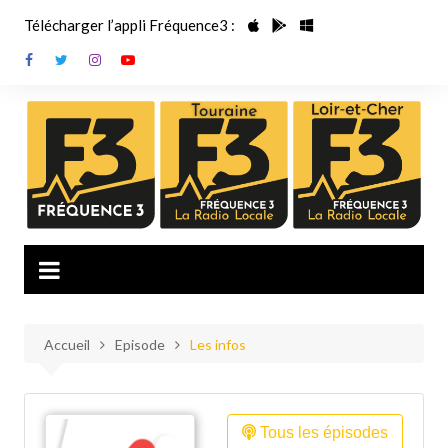
Aller
Télécharger l’appli Fréquence3 :
au
contenu
Accueil
Episode
Les infos
Tous les épisodes