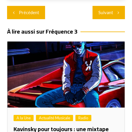
Navigation
Précédent
Suivant
de
l’article
À lire aussi sur Fréquence 3
A la Une
Actualité Musicale
Radio
Kavinsky pour toujours : une mixtape