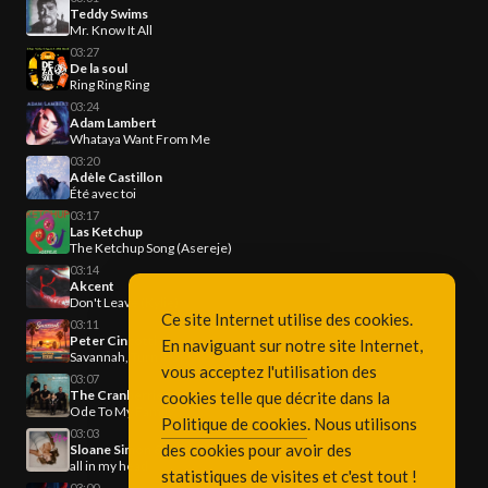
Teddy Swims
Mr. Know It All
03:27
De la soul
Ring Ring Ring
03:24
Adam Lambert
Whataya Want From Me
03:20
Adèle Castillon
Été avec toi
03:17
Las Ketchup
The Ketchup Song (Asereje)
03:14
Akcent
Don't Leave (Kylie)
Ce site Internet utilise des cookies.
03:11
Peter Cincotti
En naviguant sur notre site Internet,
Savannah, Turn It Up!
vous acceptez l'utilisation des
03:07
The Cranberries
cookies telle que décrite dans la
Ode To My Family
Politique de cookies
. Nous utilisons
03:03
des cookies pour avoir des
Sloane Simon & Reggi Condos
all in my head
statistiques de visites et c'est tout !
03:00