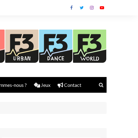
mmes-nous ?
Jeux
Contact
Nick Rubber
Jerry Aura
Sylvain Diems