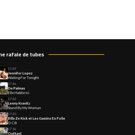
ne rafale de tubes
17:49
Jennifer Lopez
Waiting For Tonight
17:46
De Palmas
Elle Habite Ici
17:42
Lenny Kravitz
Stand By My Woman
17:40
Billy Ze Kick et Les Gamins En Folie
O C B
17:36
Outkast