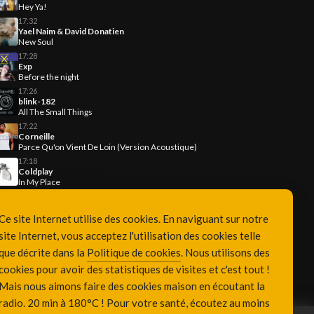
Hey Ya!
17:32
Yael Naim & David Donatien
New Soul
17:28
Exp
Before the night
17:26
blink-182
All The Small Things
17:22
Corneille
Parce Qu'on Vient De Loin (Version Acoustique)
17:18
Coldplay
In My Place
Ce site Internet utilise des cookies. En naviguant sur notre
site Internet, vous acceptez l'utilisation des cookies telle
que décrite dans la
Politique de cookies
. Nous utilisons des
cookies pour avoir des statistiques de visites et c'est tout !
Mais nous aimons faire des cookies maison en écoutant la
radio. 20 min à 180°C ! Pour votre santé, écoutez au moins