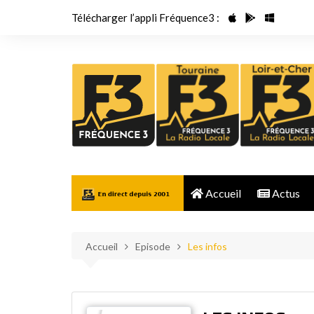
Aller
Télécharger l’appli Fréquence3 :
au
contenu
Accueil
Actus
Accueil
Episode
Les infos