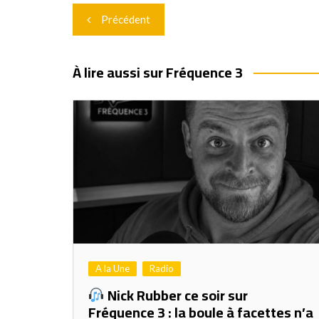
Navigation
Précédent
de
l’article
À lire aussi sur Fréquence 3
A la Une
Radio
Nick Rubber ce soir sur
Fréquence 3 : la boule à facettes n’a