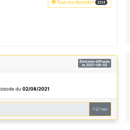
Tous les épisodes
1214
Fréquence 3 Urban
Fréquence 3 World
Émission diffusée
le 2021-08-02
épisode du
02/08/2021
1:27 min