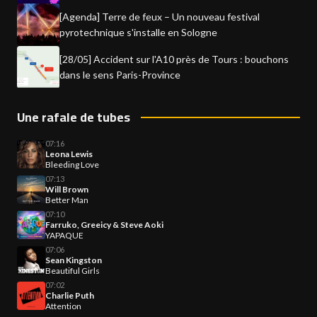
[Agenda] Terre de feux – Un nouveau festival
pyrotechnique s'installe en Sologne
[28/05] Accident sur l'A10 près de Tours : bouchons
dans le sens Paris-Province
Une rafale de tubes
07:16
Leona Lewis
Bleeding Love
07:13
Will Brown
Better Man
07:10
Farruko, Greeicy & Steve Aoki
YAPAQUE
07:06
Sean Kingston
Beautiful Girls
07:02
Charlie Puth
Attention