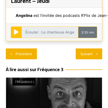
Laurent – Jeudi
Angelina
est l’invitée des podcasts R’Flix de Jean
3:35 min
Navigation
Précédent
Suivant
de
l’article
À lire aussi sur Fréquence 3