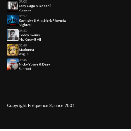
07:00
Lady Gaga & Doechii
Runway
06:57
Kavinsky & Angèle & Phoenix
Nightcall
06:53
Teddy Swims
Mr. Know It All
06:48
Madonna
Vogue
06:46
Nicky Youre & Dazy
Sunroof
Copyright Fréquence 3, since 2001