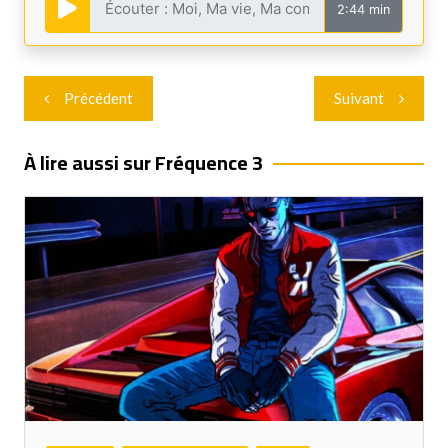
2:44 min
Navigation
Précédent
Suivant
de
l’article
À lire aussi sur Fréquence 3