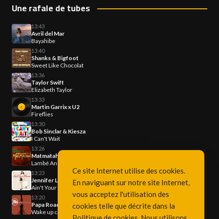
Une rafale de tubes
13:43
Avril del Mar
Bayahibe
13:40
Shanks & Bigfoot
Sweet Like Chocolat
13:36
Taylor Swift
Elizabeth Taylor
13:33
Martin Garrix x U2
Fireflies
13:30
Bob Sinclar & Kiesza
I Can't Wait
13:26
Matmatah
Lambé An Dro
Ce site Internet utilise des cookies.
13:23
Jennifer Lopez
En naviguant sur notre site Internet,
Ain't Your Mama
vous acceptez l'utilisation des
13:20
Papa Roach
cookies telle que décrite dans la
Wake up calling
Politique de cookies
. Nous utilisons