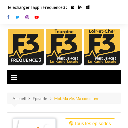
Aller
Télécharger l’appli Fréquence3 :
au
contenu
Accueil
Episode
Moi, Ma vie, Ma commune
Tous les épisodes