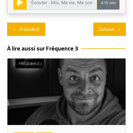
4:15 min
Navigation
Précédent
Suivant
de
l’article
À lire aussi sur Fréquence 3