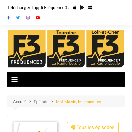
Aller
Télécharger l’appli Fréquence3 :
au
contenu
Accueil
Episode
Moi, Ma vie, Ma commune
Tous les épisodes