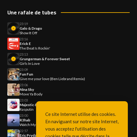
Une rafale de tubes
23:19
Galo & Drago
Show It Off
23:16
Erick E
The Beat Is Rockin'
23:13
Grungerman & Forever Sweet
Girls In Love
23:09
Fun Fun
Give me your love (Ben Liebrand Remix)
23:06
Nina Sky
Move Ya Body
23:03
Majestic & Boney M.
Rasputin
Ce site Internet utilise des cookies.
23:00
R3hab
En naviguant sur notre site Internet,
Watch My Heart Go...
vous acceptez l'utilisation des
22:57
Eric Prydz
cookies telle que décrite dans la