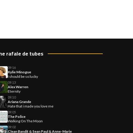
ne rafale de tubes
09:16
Kylie Minogue
I should be so lucky
09:13
Alex Warren
Eternity
09:10
Ariana Grande
Hate that i made you love me
09:05
The Police
Walking On The Moon
09:02
Clean Bandit & Sean Paul & Anne-Marie