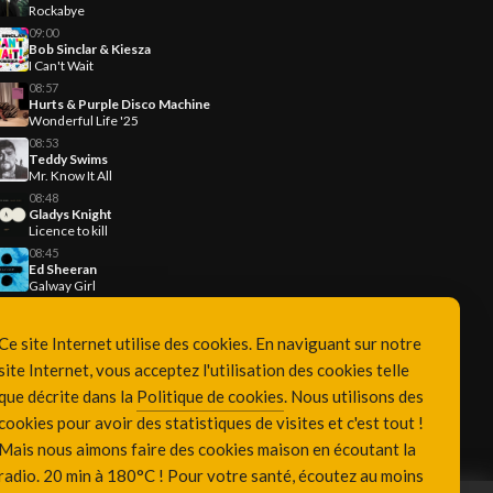
Rockabye
09:00
Bob Sinclar & Kiesza
I Can't Wait
08:57
Hurts & Purple Disco Machine
Wonderful Life '25
08:53
Teddy Swims
Mr. Know It All
08:48
Gladys Knight
Licence to kill
08:45
Ed Sheeran
Galway Girl
Ce site Internet utilise des cookies. En naviguant sur notre
site Internet, vous acceptez l'utilisation des cookies telle
que décrite dans la
Politique de cookies
. Nous utilisons des
cookies pour avoir des statistiques de visites et c'est tout !
Mais nous aimons faire des cookies maison en écoutant la
radio. 20 min à 180°C ! Pour votre santé, écoutez au moins