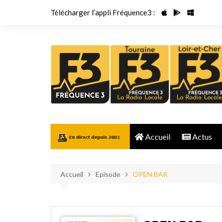
Aller
Télécharger l’appli Fréquence3 :
au
contenu
Accueil
Actus
Accueil
Episode
OPEN BAR