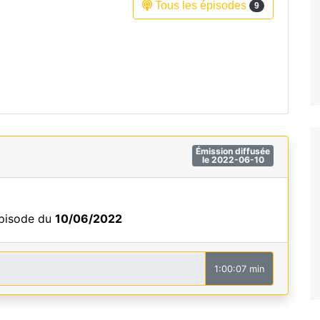
Tous les épisodes
9
Fréquence 3 Urban
Fréquence 3 World
Émission diffusée
le 2022-06-10
épisode du
10/06/2022
1:00:07 min