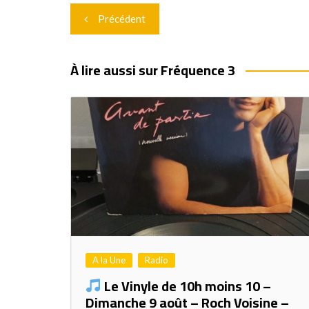
Navigation
Précédent
de
l’article
À lire aussi sur Fréquence 3
A la Une
Radio
Le Vinyle de 10h moins 10 –
Dimanche 9 août – Roch Voisine –