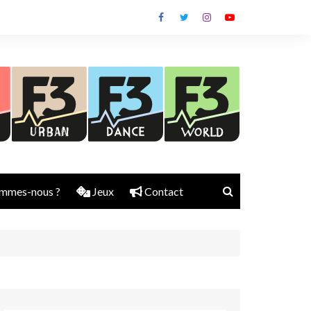
mmes-nous ?
Jeux
Contact
Nick Rubber
Jerry Aura
Sylvain Diems