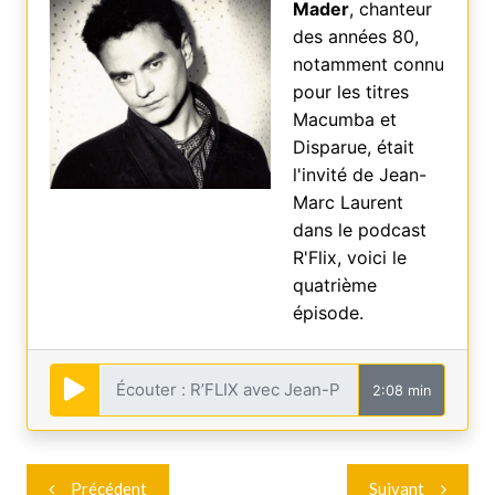
Mader
, chanteur
des années 80,
notamment connu
pour les titres
Macumba et
Disparue, était
l'invité de Jean-
Marc Laurent
dans le podcast
R'Flix, voici le
quatrième
épisode.
2:08 min
Navigation
Précédent
Suivant