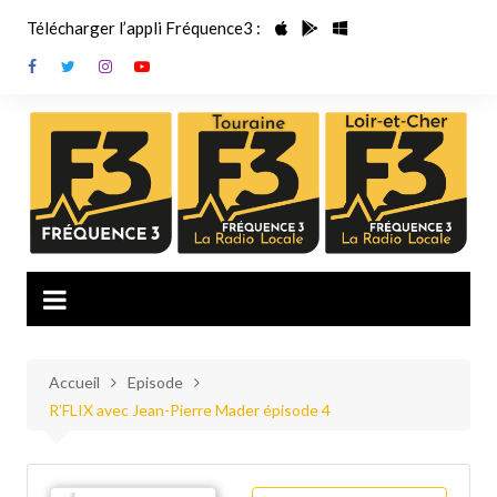
Aller
Télécharger l’appli Fréquence3 :
au
contenu
Accueil
Episode
R’FLIX avec Jean-Pierre Mader épisode 4