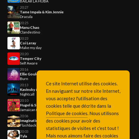
BAILAR LA HUBA
20:27
Tame Impala & Kim Jennie
Dracula
20:25
Manu Chao
Clandestino
20:23
Coi Leray
Make my day
20:20
Temper City
Self Aware
20:16
Ellie Goulding
Burn
Ce site Internet utilise des cookies.
20:13
Kavinsky & Angèle & Phoenix
En naviguant sur notre site Internet,
Nightcall
vous acceptez l'utilisation des
20:10
Hugel & Solto
cookies telle que décrite dans la
Jamaican (Bam Bam)
Politique de cookies
. Nous utilisons
20:06
des cookies pour avoir des
Imagination
Flashback
statistiques de visites et c'est tout !
20:03
Mais nous aimons faire des cookies
Tyla