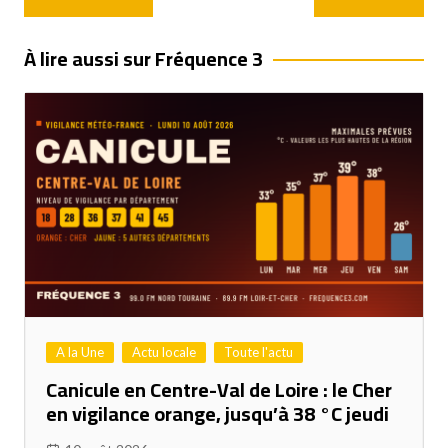
de
l’article
À lire aussi sur Fréquence 3
A la Une
Actu locale
Toute l'actu
Canicule en Centre-Val de Loire : le Cher
en vigilance orange, jusqu’à 38 °C jeudi