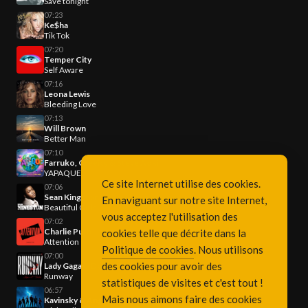
Save tonight
07:23
Ke$ha
Tik Tok
07:20
Temper City
Self Aware
07:16
Leona Lewis
Bleeding Love
07:13
Will Brown
Better Man
07:10
Farruko, Greeicy & Steve Aoki
YAPAQUE
Ce site Internet utilise des cookies.
07:06
Sean Kingston
En naviguant sur notre site Internet,
Beautiful Girls
vous acceptez l'utilisation des
07:02
Charlie Puth
cookies telle que décrite dans la
Attention
Politique de cookies
. Nous utilisons
07:00
des cookies pour avoir des
Lady Gaga & Doechii
Runway
statistiques de visites et c'est tout !
06:57
Mais nous aimons faire des cookies
Kavinsky & Angèle & Phoenix