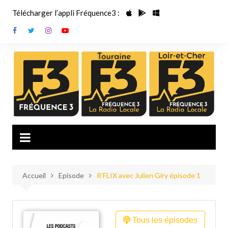
Aller
Télécharger l’appli Fréquence3 :
au
contenu
Accueil
Episode
R’FLIX avec Julien Giry épisode 1
Tous les épisodes