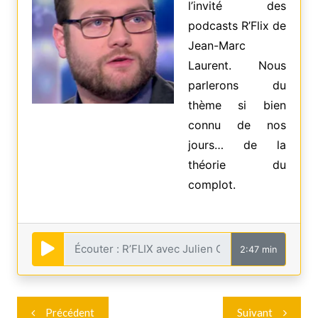
l’invité des
podcasts R’Flix de
Jean-Marc
Laurent. Nous
parlerons du
thème si bien
connu de nos
jours… de la
théorie du
complot.
2:47 min
Navigation
Précédent
Suivant