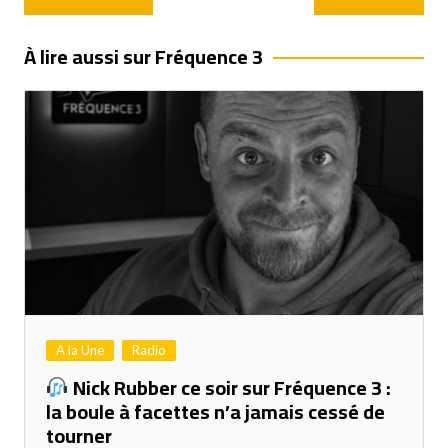
de
l’article
À lire aussi sur Fréquence 3
A la Une
Radio
Nick Rubber ce soir sur Fréquence 3 :
la boule à facettes n’a jamais cessé de
tourner