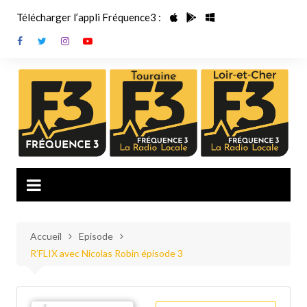
Aller
Télécharger l’appli Fréquence3 :
au
contenu
Accueil
Episode
R’FLIX avec Nicolas Robin épisode 3