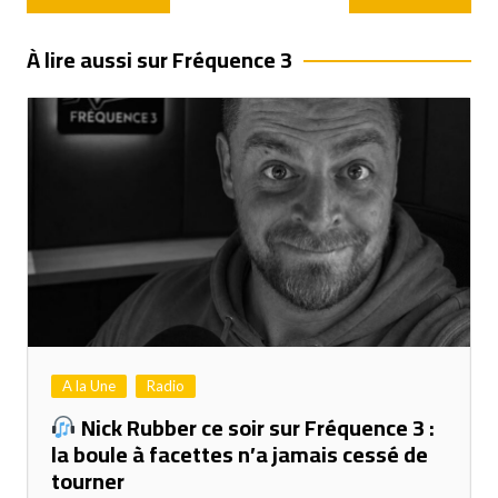
de
l’article
À lire aussi sur Fréquence 3
A la Une
Radio
Nick Rubber ce soir sur Fréquence 3 :
la boule à facettes n’a jamais cessé de
tourner