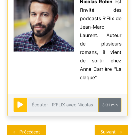
Nicolas Robin
est
l’invité des
podcasts R’Flix de
Jean-Marc
Laurent. Auteur
de plusieurs
romans, il vient
de sortir chez
Anne Carrière "La
claque".
3:31 min
Navigation
Précédent
Suivant