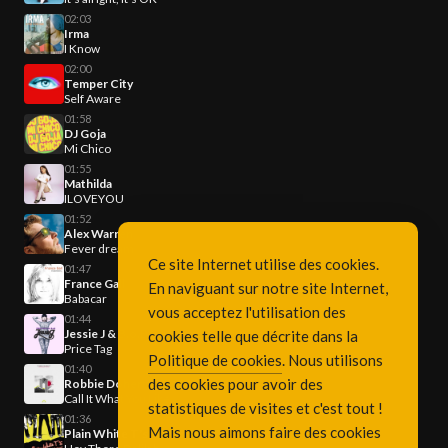
02:03
Irma
I Know
02:00
Temper City
Self Aware
01:58
DJ Goja
Mi Chico
01:55
Mathilda
ILOVEYOU
01:52
Alex Warren
Fever dream
Ce site Internet utilise des cookies.
01:47
France Gall
En naviguant sur notre site Internet,
Babacar
vous acceptez l'utilisation des
01:44
Jessie J & B.o.B
cookies telle que décrite dans la
Price Tag
Politique de cookies
. Nous utilisons
01:40
des cookies pour avoir des
Robbie Doherty
Call It What You Like
statistiques de visites et c'est tout !
01:36
Mais nous aimons faire des cookies
Plain White T's