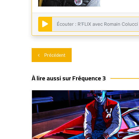
Navigation
Précédent
de
l’article
À lire aussi sur Fréquence 3