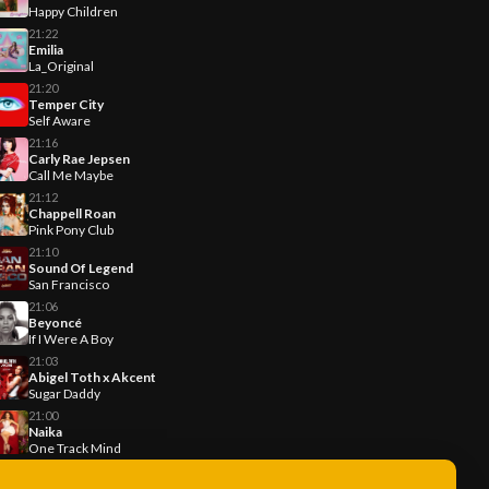
Happy Children
21:22
Emilia
La_Original
21:20
Temper City
Self Aware
21:16
Carly Rae Jepsen
Call Me Maybe
21:12
Chappell Roan
Pink Pony Club
21:10
Sound Of Legend
San Francisco
21:06
Beyoncé
If I Were A Boy
21:03
Abigel Toth x Akcent
Sugar Daddy
21:00
Naika
One Track Mind