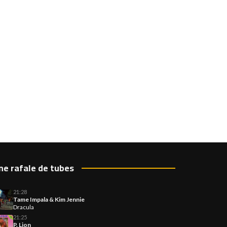
ne rafale de tubes
21:28
Tame Impala & Kim Jennie
Dracula
21:25
P. Lion