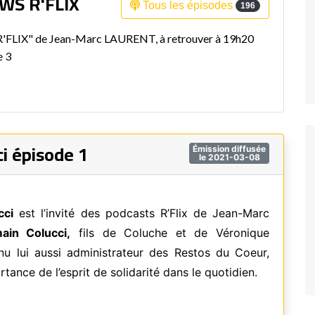
WS R'FLIX
Tous les épisodes
196
Fréquence 3 Urban
"R'FLIX" de Jean-Marc LAURENT, à retrouver à 19h20
Fréquence 3 World
e 3
i épisode 1
Émission diffusée
le 2021-03-08
cci
est l’invité des podcasts R’Flix de Jean-Marc
ain Colucci,
fils de Coluche et de Véronique
nu lui aussi administrateur des Restos du Coeur,
tance de l’esprit de solidarité dans le quotidien.