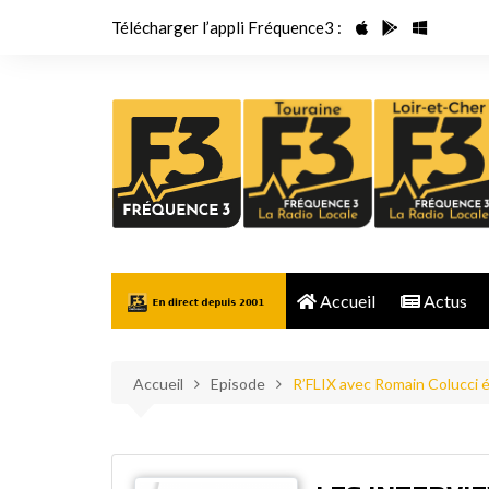
Aller
Télécharger l’appli Fréquence3 :
au
contenu
Accueil
Actus
Accueil
Episode
R’FLIX avec Romain Colucci 