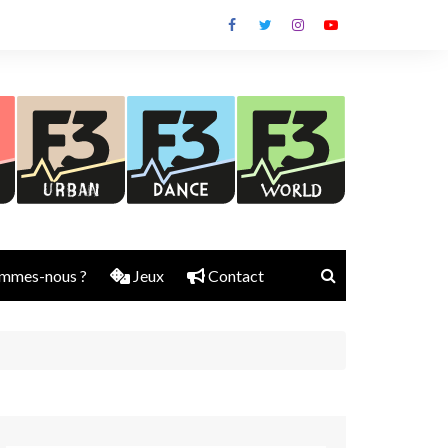
mmes-nous ?
Jeux
Contact
Nick Rubber
Jerry Aura
Sylvain Diems