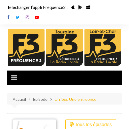
Aller
Télécharger l’appli Fréquence3 :
au
contenu
Accueil
Episode
Un jour, Une entreprise
Tous les épisodes