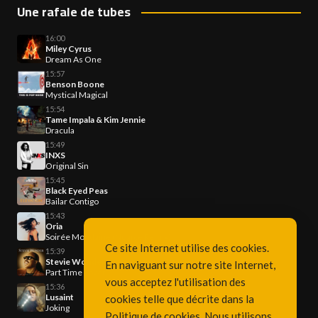
Une rafale de tubes
16:00
Miley Cyrus
Dream As One
15:57
Benson Boone
Mystical Magical
15:54
Tame Impala & Kim Jennie
Dracula
15:49
INXS
Original Sin
15:45
Black Eyed Peas
Bailar Contigo
15:43
Oria
Soirée Mondaine (Noapte Remix)
Ce site Internet utilise des cookies.
15:39
Stevie Wonder
En naviguant sur notre site Internet,
Part Time Lover
vous acceptez l'utilisation des
15:36
Lusaint
cookies telle que décrite dans la
Joking
Politique de cookies
. Nous utilisons