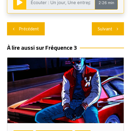
2:26 min
Navigation
Précédent
Suivant
de
l’article
À lire aussi sur Fréquence 3