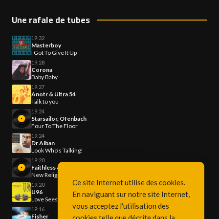
Une rafale de tubes
19:32
Masterboy
I Got To Give It Up
19:28
Corona
Baby Baby
19:27
Anotr & Ultra 54
Talk to you
19:24
Starsailor, Ofenbach
Four To The Floor
19:24
Dr Alban
Look Who's Talking!
19:20
Faithless & Bebe Rexa
New Religion
Ce site Internet utilise des cookies.
19:20
U96
En naviguant sur notre site Internet,
Love Sees No Colour
vous acceptez l'utilisation des
19:16
Fisher
cookies telle que décrite dans la