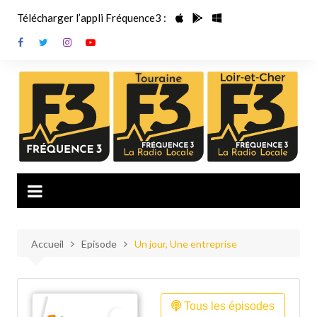
Aller
Télécharger l’appli Fréquence3 :
au
contenu
Accueil
Episode
Un jour, Une entreprise
Tous les épisodes