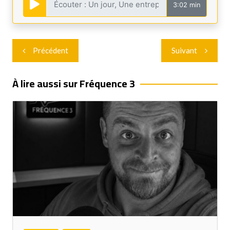
3:02 min
Navigation
Précédent
Suivant
de
l’article
À lire aussi sur Fréquence 3