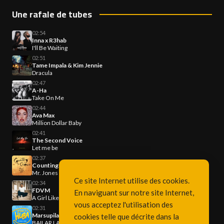
Une rafale de tubes
02:54
Inna x R3hab
I'll Be Waiting
02:51
Tame Impala & Kim Jennie
Dracula
02:47
A-Ha
Take On Me
02:44
Ava Max
Million Dollar Baby
02:41
The Second Voice
Let me be
02:37
Counting Crows
Mr. Jones
Ce site Internet utilise des cookies.
02:34
FDVM
En naviguant sur notre site Internet,
A Girl Like You
vous acceptez l'utilisation des
02:31
Marsupilamis & Maevaa J.
cookies telle que décrite dans la
BAILAR LA HUBA