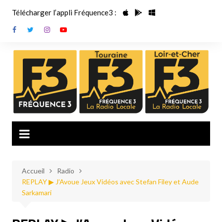
Aller
Télécharger l’appli Fréquence3 :
au
contenu
Accueil
Radio
REPLAY ▶ J’Avoue Jeux Vidéos avec Stefan Filey et Aude
Sarkamari