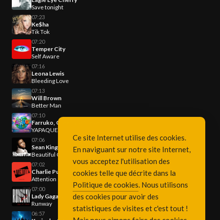
Save tonight
07:23
Ke$ha
Tik Tok
07:20
Temper City
Self Aware
07:16
Leona Lewis
Bleeding Love
07:13
Will Brown
Better Man
07:10
Farruko, Greeicy & Steve Aoki
YAPAQUE
Ce site Internet utilise des cookies.
07:06
Sean Kingston
En naviguant sur notre site Internet,
Beautiful Girls
vous acceptez l'utilisation des
07:02
Charlie Puth
cookies telle que décrite dans la
Attention
Politique de cookies
. Nous utilisons
07:00
des cookies pour avoir des
Lady Gaga & Doechii
Runway
statistiques de visites et c'est tout !
06:57