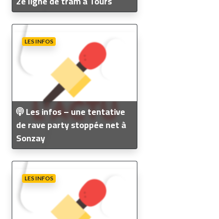
2e ligne de tram à Tours
LES INFOS
Les infos – une tentative
de rave party stoppée net à
Sonzay
LES INFOS