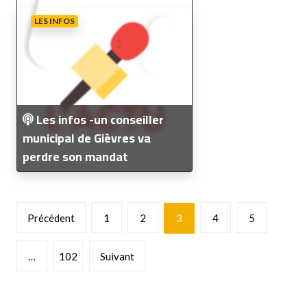
LES INFOS
Les infos -un conseiller
municipal de Gièvres va
perdre son mandat
Pagination
Précédent
1
2
3
4
5
des
publications
…
102
Suivant