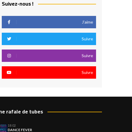
Suivez-nous !
J’aime
Suivre
Suivre
Suivre
ne rafale de tubes
18:02
DANCE FEVER