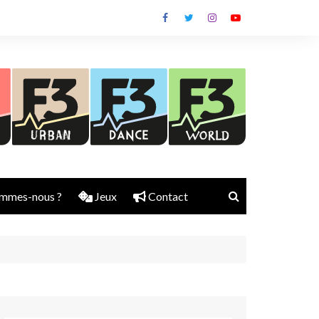
mmes-nous ?
Jeux
Contact
Nick Rubber
Jerry Aura
Sylvain Diems