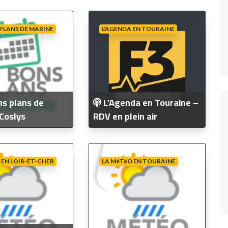
Fréquence 3 Urban
Fréquence 3 World
 PLANS DE MARINE
L'AGENDA EN TOURAINE
s plans de
L’Agenda en Touraine –
Coslys
RDV en plein air
 EN LOIR-ET-CHER
LA MéTéO EN TOURAINE