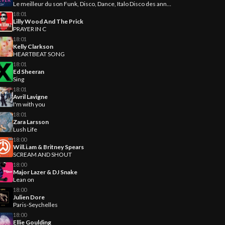
Le meilleur du son Funk, Disco, Dance, Italo Disco des années 70-80-90
18:01
Lilly Wood And The Prick
PRAYER IN C
18:01
Kelly Clarkson
HEARTBEAT SONG
18:01
Ed Sheeran
Sing
18:01
Avril Lavigne
I'm with you
18:01
Zara Larsson
Lush Life
18:00
Will.i.am & Britney Spears
SCREAM AND SHOUT
18:00
Major Lazer & DJ Snake
Lean on
18:00
Julien Dore
Paris-Seychelles
18:00
Ellie Goulding