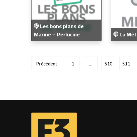
Les bons plans de
Marine – Perlucine
La Mét
Pagination
Précédent
1
…
510
511
des
publications