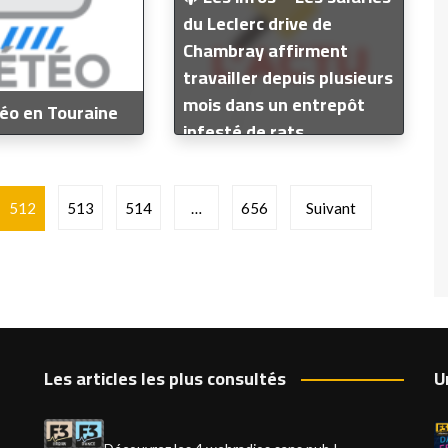
du Leclerc drive de
Chambray affirment
travailler depuis plusieurs
mois dans un entrepôt
éo en Touraine
infesté de rats
512
513
514
…
656
Suivant
Les articles les plus consultés
U