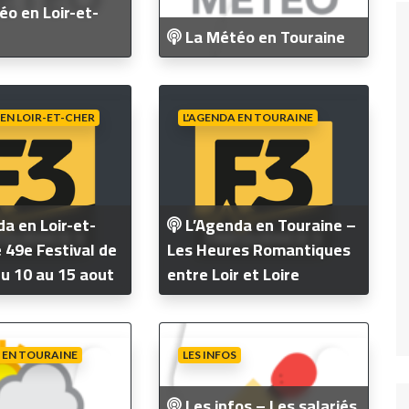
o en Loir-et-
La Météo en Touraine
 EN LOIR-ET-CHER
L'AGENDA EN TOURAINE
a en Loir-et-
L’Agenda en Touraine –
 49e Festival de
Les Heures Romantiques
u 10 au 15 aout
entre Loir et Loire
 EN TOURAINE
LES INFOS
Les infos – Les salariés