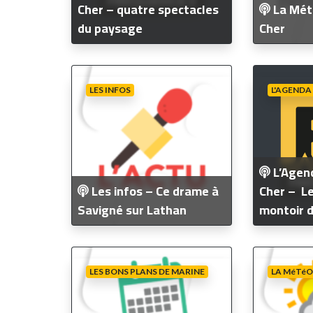
Cher – quatre spectacles
La Mété
du paysage
Cher
LES INFOS
L'AGENDA
L’Agend
Les infos – Ce drame à
Cher – Le
Savigné sur Lathan
montoir d
LES BONS PLANS DE MARINE
LA MéTéO