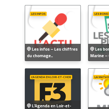
LES INFOS
LES BONS
Les infos – Les chiffres
Les bon
du chomage..
Marine – 
L'AGENDA EN LOIR-ET-CHER
LA MéTéO
L’Agenda en Loir-et-