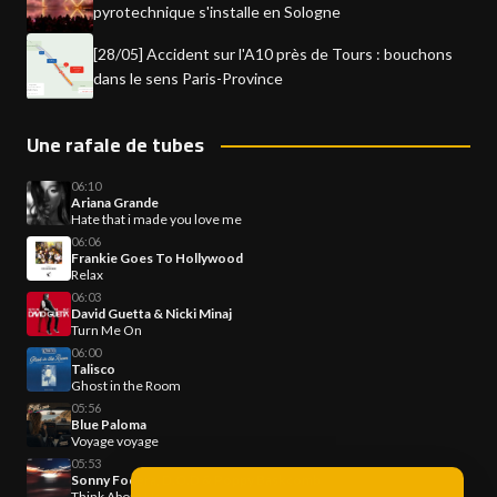
pyrotechnique s'installe en Sologne
[28/05] Accident sur l'A10 près de Tours : bouchons
dans le sens Paris-Province
Une rafale de tubes
06:10
Ariana Grande
Hate that i made you love me
06:06
Frankie Goes To Hollywood
Relax
06:03
David Guetta & Nicki Minaj
Turn Me On
06:00
Talisco
Ghost in the Room
05:56
Blue Paloma
Voyage voyage
05:53
Sonny Fodera, D.O.D & Poppy Baskcomb
Think About Us