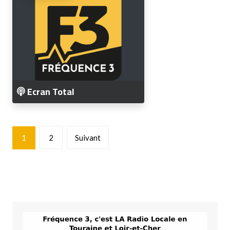
Ecran Total
Pagination
1
2
Suivant
des
publications