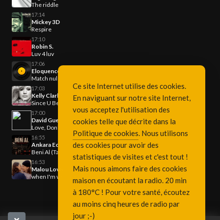
The riddle
17:14
Mickey 3D
Respire
17:10
Robin S.
Luv 4 luv
17:06
Eloquence & Kayliah
Match nul
Ce site Internet utilise des cookies.
17:03
Kelly Clarkson
En naviguant sur notre site Internet,
Since U Been Gone
vous acceptez l'utilisation des
17:00
David Guetta & Chris Willis
cookies telle que décrite dans la
Love, Don't Let Me Go
Politique de cookies
. Nous utilisons
16:55
des cookies pour avoir des
Ankara Echoes, Kürşad Kahraman
Beni Al (Ta Ki Seni Görene Kadar) (Afro House Remix)
statistiques de visites et c'est tout !
16:53
Mais nous aimons faire des cookies
Malou Lovis
when I'm with you
maison en écoutant la radio. 20 min
à 180°C ! Pour votre santé, écoutez
au moins cinq heures de radio par
jour ;-)