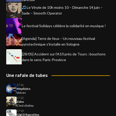
Le Vinyle de 10h moins 10 – Dimanche 14 juin –
Sade – Smooth Operator
Le festival Solidays célèbre la solidarité en musique !
[Agenda] Terre de feux – Un nouveau festival
pyrotechnique s'installe en Sologne
[28/05] Accident sur l'A10 près de Tours : bouchons
dans le sens Paris-Province
Une rafale de tubes
17:26
Mephisto
Voices
17:22
Zaho
C'est chelou
17:18
Gigi D'Agostino