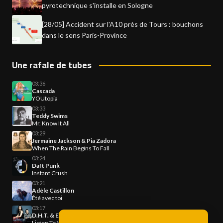
pyrotechnique s'installe en Sologne
[28/05] Accident sur l'A10 près de Tours : bouchons
dans le sens Paris-Province
Une rafale de tubes
03:36
Cascada
YOUtopia
03:33
Teddy Swims
Mr. Know It All
03:29
Jermaine Jackson & Pia Zadora
When The Rain Begins To Fall
03:24
Daft Punk
Instant Crush
03:21
Adèle Castillon
Été avec toi
03:17
D.H.T. & Edmée
Listen To Your Heart